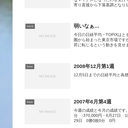
寄り直後から下落基調となり12
弱いなぁ…
stock
今日の日経平均・TOPIXは
圏から始まった東京市場です
昇に転じるという動きを見せま
2008年12月第1週
forex
12月5日までの日経平均と為
2007年6月第4週
forex
今週の成績と今月の成績です。・6
分 -370,000円・6月27日 
29日 0勝0敗0分 0円