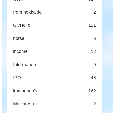
from hokkaido
2
GCHello
121
horse
6
income
12
Information
9
IPO
43
kumachan's
162
Macintosh
2