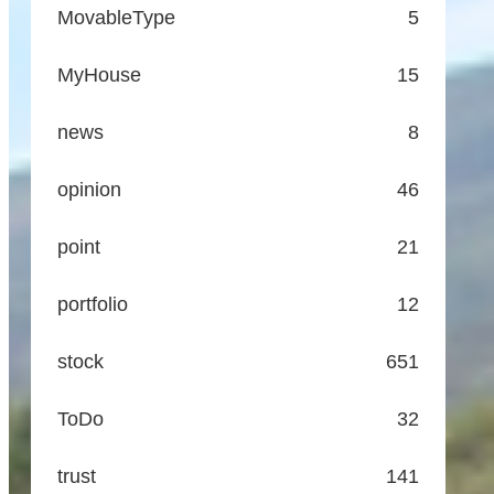
MovableType
5
MyHouse
15
news
8
opinion
46
point
21
portfolio
12
stock
651
ToDo
32
trust
141