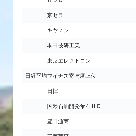
ＫＤＤＩ
京セラ
キヤノン
本田技研工業
東京エレクトロン
日経平均マイナス寄与度上位
日揮
国際石油開発帝石ＨＤ
豊田通商