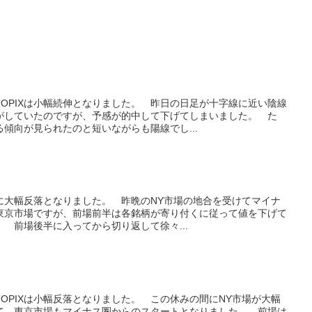
OPIXは小幅続伸となりました。 昨日の日足が十字線に近い陰線
がしていたのですが、予感が的中して下げてしまいました。 た
傾向が見られたのと短いながらも陽線でし...
共に大幅反落となりました。 昨晩のNY市場の地合を受けてマイナ
東京市場ですが、前場前半は各銘柄が寄り付くに従って値を下げて
 前場後半に入ってから切り返して徐々...
OPIXは小幅反落となりました。 この休みの間にNY市場が大幅
て、東京市場もマイナス圏からのスタートとなりました。 前場は