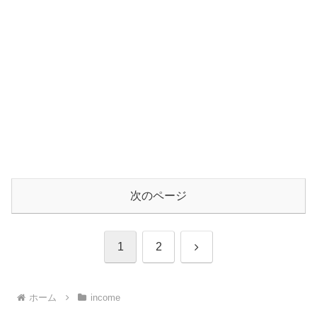
次のページ
次
1
2
へ
ホーム
income