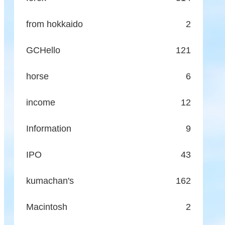
from hokkaido
2
GCHello
121
horse
6
income
12
Information
9
IPO
43
kumachan's
162
Macintosh
2