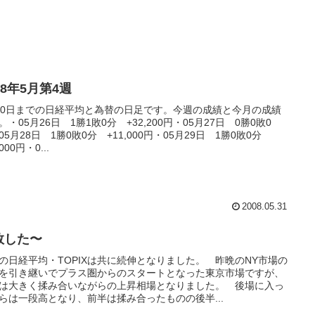
08年5月第4週
30日までの日経平均と為替の日足です。今週の成績と今月の成績
。・05月26日 1勝1敗0分 +32,200円・05月27日 0勝0敗0
05月28日 1勝0敗0分 +11,000円・05月29日 1勝0敗0分
,000円・0...
2008.05.31
敗した〜
の日経平均・TOPIXは共に続伸となりました。 昨晩のNY市場の
を引き継いでプラス圏からのスタートとなった東京市場ですが、
は大きく揉み合いながらの上昇相場となりました。 後場に入っ
らは一段高となり、前半は揉み合ったものの後半...