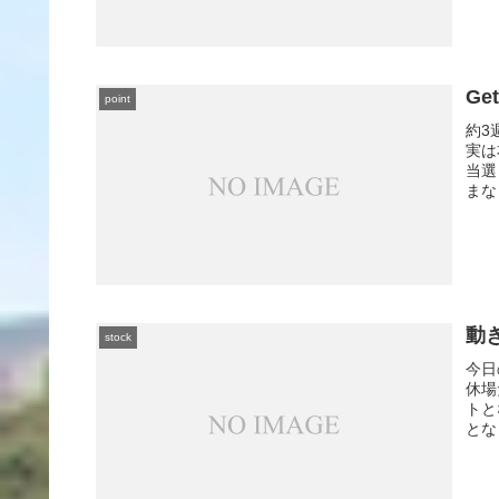
Ge
point
約3
実は
当選
まな
動
stock
今日
休場
トと
とな