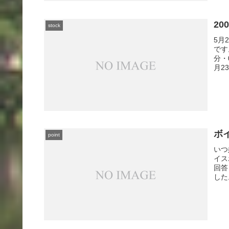
20
stock
5月
です
分・
月23
ボ
point
いつ
イス
回答
した