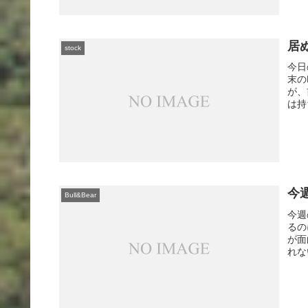
居
stock
今日
末の
が、
は持
今
Bull&Bear
今週
るの
が面
れな