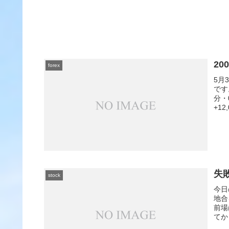
20
forex
5月
です
分・
+12
失
stock
今日
地合
前場
てか