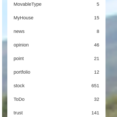
MovableType
5
MyHouse
15
news
8
opinion
46
point
21
portfolio
12
stock
651
ToDo
32
trust
141