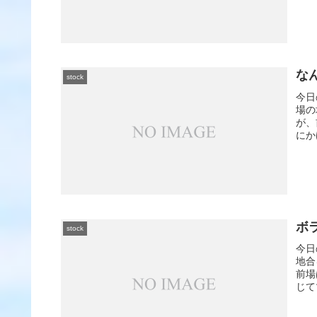
な
stock
今日
場の
が、
にか
ボ
stock
今日
地合
前場
じて