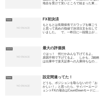
地合を受けて安いところで始まった東京
市場ですが、前場は寄り直後から下値を
切り下げる展開となりました。 前場後
半は、徐々に値を戻す展開となりました
が上昇は限定的でし...
FX初決済
forex
もともとは長期保有でスワップを稼ごう
と思って高めの指値で決済注文を出して
いました。 で、一昨日に一段階上がっ
たのを受けた昨日のアメリカ11月貿易収
支の発表で市場予想よりも良かったこと
を受けて、急速にドル買いが入り結果的
には指値にかかるくらい...
最大の評価損
stock
ぐはっ！ 何だかみんな下げてるよ。
原因不明で下げてるよ。 しかも、2銘柄
は出庫中で楽天証券への入庫待ちなの
で、手も足も出ないし... とりあえず、
明日は1銘柄を損切りして、出来れば当日
の最安値で再購入して、翌日の最高値で
売却して小金を稼い...
設定間違ってた！
forex
どうも、ポジションを取らないので「お
かしい！」と思ったら、サイバーエージ
ェントFXの場合はCountDownモードにし
ないといけないと言うことが発覚。設定
を変えたので、明日以降はちゃんと動作
して欲しい...