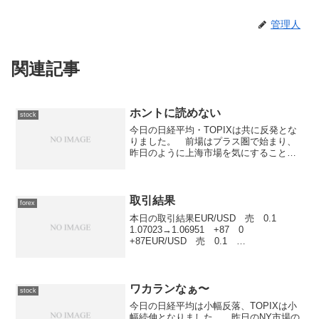
管理人
関連記事
ホントに読めない
stock
今日の日経平均・TOPIXは共に反発とな
りました。 前場はプラス圏で始まり、
昨日のように上海市場を気にすることな
くぐんぐんと上昇。 一時は17,850円を
超える場面もありました。 後場に入っ
てからも堅調で、17,800円台前半で揉み
合う展開...
取引結果
forex
本日の取引結果EUR/USD 売 0.1
1.07023→1.06951 +87 0
+87EUR/USD 売 0.1
1.06046→1.05975 +86 0 +86合計
29,526円 +173円総計 37,526円トレー
ド時間が短く...
ワカランなぁ〜
stock
今日の日経平均は小幅反落、TOPIXは小
幅続伸となりました。 昨日のNY市場の