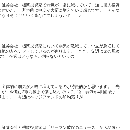
、証券会社・機関投資家で弱気が非常に減っていて、逆に個人投資
に付いた。 基本的に中立が大幅に増えている感じです。 そんな
なりそうだという事なのでしょうか？ >...
、証券会社・機関投資家において弱気が激減して、中立が急増して
強気の方へシフトしているのが判ります。 ただ、先週は鬼の居ぬ
ので、今週はどうなるか判らないというの...
、全体的に弱気が大幅に増えているのが特徴的かと思います。 先
すが、今週は2割前後まで落ち込んでいて、逆に弱気が4割前後ま
ます。 今週はヘッジファンドの解約売りが...
、証券会社と機関投資家は「リーマン破綻のニュース」から弱気が