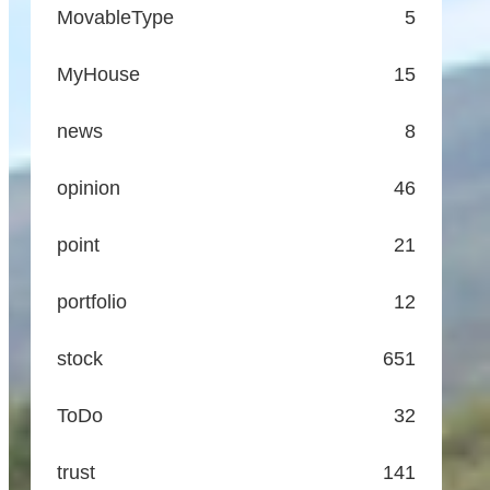
MovableType
5
MyHouse
15
news
8
opinion
46
point
21
portfolio
12
stock
651
ToDo
32
trust
141