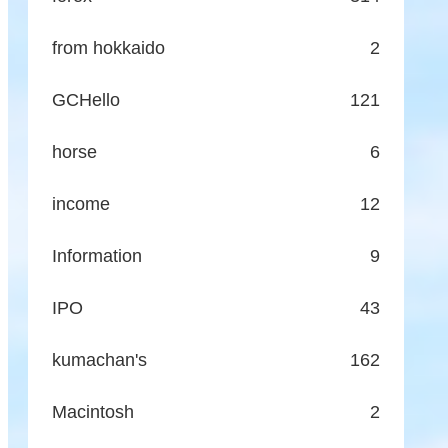
from hokkaido
2
GCHello
121
horse
6
income
12
Information
9
IPO
43
kumachan's
162
Macintosh
2