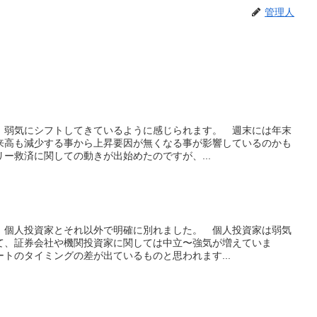
管理人
、弱気にシフトしてきているように感じられます。 週末には年末
来高も減少する事から上昇要因が無くなる事が影響しているのかも
ー救済に関しての動きが出始めたのですが、...
、個人投資家とそれ以外で明確に別れました。 個人投資家は弱気
て、証券会社や機関投資家に関しては中立〜強気が増えていま
トのタイミングの差が出ているものと思われます...