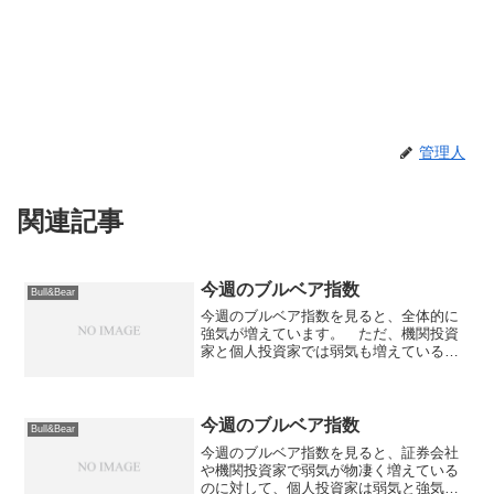
管理人
関連記事
今週のブルベア指数
Bull&Bear
今週のブルベア指数を見ると、全体的に
強気が増えています。 ただ、機関投資
家と個人投資家では弱気も増えているの
が特徴的な動きでしょうか。 6月は比較
的勝率が高い（月足陽線の年が多い）よ
うですので、今週は低めのところから始
まるのが良いのでしょう...
今週のブルベア指数
Bull&Bear
今週のブルベア指数を見ると、証券会社
や機関投資家で弱気が物凄く増えている
のに対して、個人投資家は弱気と強気が