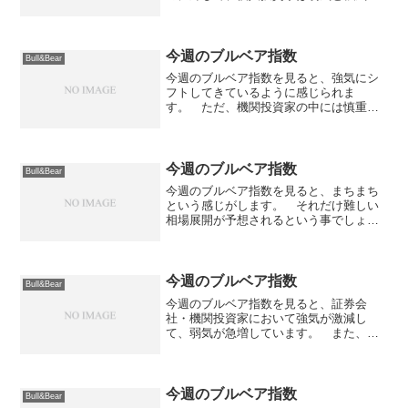
同様に上昇しているのが特徴的です。
質問の回答時期の差が現れているせいな
のでしょうが、基本的には大幅弱気の一
週間となりそうな感じです...
今週のブルベア指数
Bull&Bear
今週のブルベア指数を見ると、強気にシ
フトしてきているように感じられま
す。 ただ、機関投資家の中には慎重な
見方をされている方が多いようにも見え
ます。 昨年末は上昇相場の中で終了し
ましたので、年始の相場にも期待といっ
たところなのでしょう。 >...
今週のブルベア指数
Bull&Bear
今週のブルベア指数を見ると、まちまち
という感じがします。 それだけ難しい
相場展開が予想されるという事でしょう
か？ 個人投資家は半数が弱気に、機関
投資家は半数が強気に、証券会社は半数
以上が中立になっています。 個人投資
家が弱気にシフトしている...
今週のブルベア指数
Bull&Bear
今週のブルベア指数を見ると、証券会
社・機関投資家において強気が激減し
て、弱気が急増しています。 また、全
体的には弱気の方へシフトしているのが
判ります。 ４月は比較的、良い結果が
残っているようですが、今週末は米国の
雇用統計が控えており強気には...
今週のブルベア指数
Bull&Bear