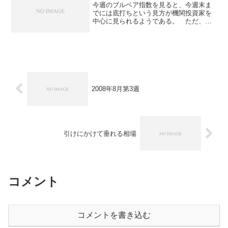
今週のブルベア指数を見ると、今週末ま
でには底打ちという見方が機関投資家を
中心に見られるようである。 ただ、証
券会社と個人投資家は弱気で、見通しは
必ずしも明るくないように思える。
>>証券会社 強気： ８％ 中立：４
６％ 弱気：４６％ ...
2008年8月第3週
引けにかけて垂れる相場
コメント
コメントを書き込む