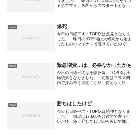
りました。 昨日のNY市場の地合を受け
る形でマイナス圏からのスタートとなっ
た東京市場ですが、前場は急速に値を切
り下げる動きとなりました。 引けにか
けて戻す動きも見られましたが、限定的
でした。 後場に入...
爆死
stock
今日の日経平均・TOPIXは反発となりま
した。 昨日のNY市場は大幅高から始ま
ったもののマイナスで引けていたのです
が、東京市場はプラス圏からのスタート
となりました。 前場は寄り付き直後に
下げる場面が見られたものの直ぐに反発
して今日の高値圏で...
緊急増資…は、必要なかったかも
stock
今日の日経平均は小幅反落、TOPIXは小
幅続落となりました。 前場はプラス圏
内で揉み合う展開になり、何となく良い
感じの相場に見えたのですが、後場に入
ってから一段下げた後、右肩下がりの値
動きとなりました。 結局、大引けは
30.40円安の17,...
勝ちはしたけど…
stock
今日も日経平均・TOPIXは続伸となりま
した。 前場は17,600円台後半で寄り付
いた後、急上昇して17,750円近辺で揉み
合う展開となりました。 その展開は後
場も引き続き、結局131円高の17,752円で
大引けを迎えています。さて、今日は...