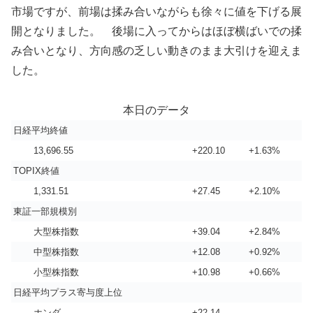
市場ですが、前場は揉み合いながらも徐々に値を下げる展
開となりました。 後場に入ってからはほぼ横ばいでの揉
み合いとなり、方向感の乏しい動きのまま大引けを迎えま
した。
本日のデータ
日経平均終値
13,696.55
+220.10
+1.63%
TOPIX終値
1,331.51
+27.45
+2.10%
東証一部規模別
大型株指数
+39.04
+2.84%
中型株指数
+12.08
+0.92%
小型株指数
+10.98
+0.66%
日経平均プラス寄与度上位
ホンダ
+22.14