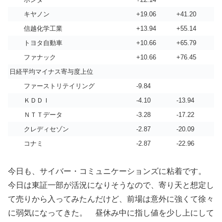
キヤノン
+19.06
+41.20
信越化学工業
+13.94
+55.14
トヨタ自動車
+10.66
+65.79
ファナック
+10.66
+76.45
日経平均マイナス寄与度上位
ファーストリテイリング
-9.84
ＫＤＤＩ
-4.10
-13.94
ＮＴＴデータ
-3.28
-17.22
クレディセゾン
-2.87
-20.09
コナミ
-2.87
-22.96
今日も、サイバー・コミュニケーションズに粘着です。
今日は東証一部が活況になりそうなので、寄り天と想定し
て売りから入ってみたんだけど、前場は意外に強くて徐々
に弱気になってきた。 昼休み中に指し値を少し上にして