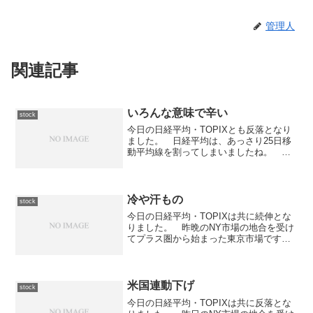
管理人
関連記事
いろんな意味で辛い
stock
今日の日経平均・TOPIXとも反落となり
ました。 日経平均は、あっさり25日移
動平均線を割ってしまいましたね。 今
日の所は114円安の17,292円ですが、この
あと何処まで落ちるのか...さて、今日は
取引無しです。 体調悪くて後場は寝て
いま...
冷や汗もの
stock
今日の日経平均・TOPIXは共に続伸とな
りました。 昨晩のNY市場の地合を受け
てプラス圏から始まった東京市場です
が、前場は揉み合いながらも右肩上がり
の上昇相場となりました。 後場に入っ
てからは若干値を落としたものの直ぐに
一段高となり高値圏で...
米国連動下げ
stock
今日の日経平均・TOPIXは共に反落とな