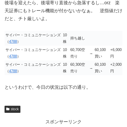
後場を迎えたら、後場寄り直後から急落するし…orz 楽
天証券にもトレール機能が付かないかなぁ。 逆指値だけ
だと、チト厳しいよ。
サイバー・コミュニケーションズ
10
持ち越し
（
4788
）
株
サイバー・コミュニケーションズ
10
60,700空
60,100
+6,000
→
（
4788
）
株
売り
買い
円
サイバー・コミュニケーションズ
10
60,300空
60,100
+2,000
→
（
4788
）
株
売り
買い
円
というわけで、今日の状況は以下の通り。
stock
スポンサーリンク