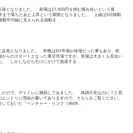
反発となりました。 前場は17,400円を挟む揉み合いという展
台前半まで落ちたあと上昇という展開となりました。 上値は5日移動
移動平均線に支えられる値動き...
共に反発となりました。 昨晩はNY市場が休場だった事もあり、欧
圏からのスタートとなった東京市場ですが、前場は大きくも見合い
。 しかしながら引けにかけて急落する...
したので、デイトレに挑戦してみました。 体調不良なのに？と思
のエントリに理由が書いてありますので、そちらをご覧ください。
ておいた「ベンチャー・リンク（9609...