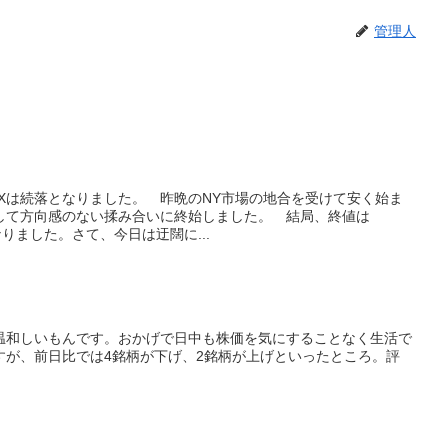
管理人
IXは続落となりました。 昨晩のNY市場の地合を受けて安く始ま
して方向感のない揉み合いに終始しました。 結局、終値は
円となりました。さて、今日は迂闊に...
温和しいもんです。おかげで日中も株価を気にすることなく生活で
すが、前日比では4銘柄が下げ、2銘柄が上げといったところ。評