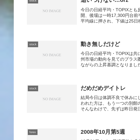
追いつけない…orz
stock
今日の日経平均・TOPIXとも
開、後場は一時17,300円
平均線に押され、下値は25日
動き無しだけど
stock
今日の日経平均・TOPIXは
州市場の動向を見てのプラス
ながらの上昇基調となりました
だめだめデイトレ
stock
結局今日は体調不良で休みに
われた方は、もう一つの別館
そんなわけで、先ずは昨日発注し
2008年10月第5週
forex