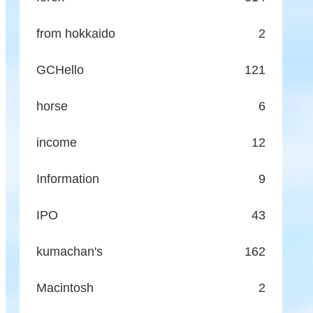
from hokkaido
2
GCHello
121
horse
6
income
12
Information
9
IPO
43
kumachan's
162
Macintosh
2