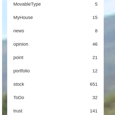
MovableType
5
MyHouse
15
news
8
opinion
46
point
21
portfolio
12
stock
651
ToDo
32
trust
141