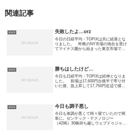
関連記事
失敗したよ…orz
stock
今日の日経平均・TOPIXは共に続落とな
りました。 昨晩のNY市場の地合を受け
てマイナス圏から始まった東京市場です
が、前場寄り直後は上昇傾向にあり一時
プラス圏に顔を出す場面も見られまし
た。 しかしながら、上値は重くすぐに
押し戻されると、今日...
勝ちはしたけど…
stock
今日も日経平均・TOPIXは続伸となりま
した。 前場は17,600円台後半で寄り付
いた後、急上昇して17,750円近辺で揉み
合う展開となりました。 その展開は後
場も引き続き、結局131円高の17,752円で
大引けを迎えています。さて、今日は...
今日も調子悪し
stock
今日も体調が悪くて時々寝ていたので簡
単に。ゼンテック・テクノロジー
（4296）30株持ち越しウェブドゥジャパ
ン（2138）10株持ち越しソフトバンク
（9984）200株持ち越しというわけで、