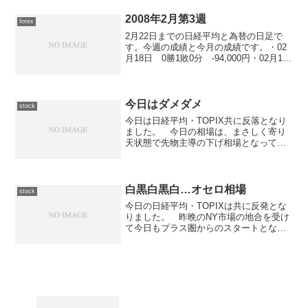
今日の状況は以下の通り。
2008年2月第3週
forex
2月22日までの日経平均と為替の日足で
す。今週の成績と今月の成績です。・02
月18日 0勝1敗0分 -94,000円・02月19
日 0勝1敗0分 -312,000円・02月20日
0勝0敗0分・02月21日 0勝0敗0分・02月
22日 2勝...
今日はダメダメ
stock
今日は日経平均・TOPIX共に反落となり
ました。 今日の相場は、まさしく寄り
天状態で先物主導の下げ相場となってし
まいました。 大引けにかけて戻したの
が多少の救いでしょうか。 今日の日経
平均の終値は295.36円安の17,371.97円で
終わ...
白黒白黒白…オセロ相場
stock
今日の日経平均・TOPIXは共に反発とな
りました。 昨晩のNY市場の地合を受け
て今日もプラス圏からのスタートとなっ
た東京市場ですが、前場に一時14,000円
を切る場面が見られたものの、一日を通
して14,000円台での揉み合いと言った状
況とな...