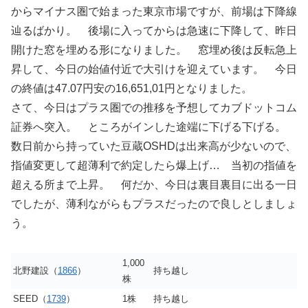
からマイナス圏で始まった東京市場ですが、前場は下降線
辿るばかり。 後場に入ってからは急速に下降して、昨日
開けた窓を埋める形になりました。 窓埋め後は反転急上
昇して、今日の始値付近で大引けを迎えています。 今日
の終値は47.07円安の16,651,01円となりました。
さて、今日はプラス圏での推移を予想してカブドットコム
証券へ突入。 ところがインした途端に下げる下げる。
数日前から持っていた豆蔵OSHDは出来高が少ないので、
指値変更して超薄利で約定したら爆上げ… 当初の指値を
超える所まで上昇。 何だか、今日は裏目裏目に出る一日
でしたが、薄利ながらもプラスだったので良しとしましょ
う。
1,000
北野建設（
1866
）
持ち越し
株
SEED（
1739
）
1株
持ち越し