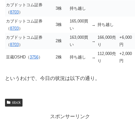
カブドットコム証券
3株
持ち越し
（
8703
）
カブドットコム証券
165,000買
3株
→
持ち越し
（
8703
）
い
カブドットコム証券
163,000買
166,000売
+6,000
2株
→
（
8703
）
い
り
円
112,000売
+2,000
豆蔵OSHD（
3756
）
2株
持ち越し
→
り
円
というわけで、今日の状況は以下の通り。
stock
スポンサーリンク