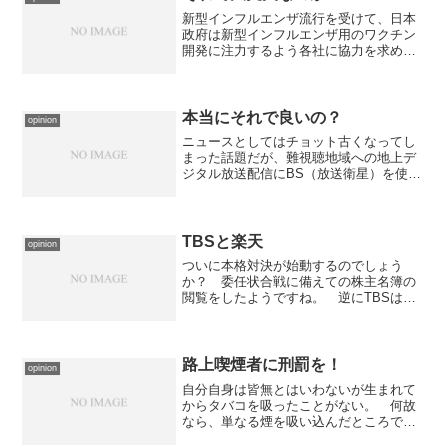
新型インフルエンザ流行を受けて、日本
政府は新型インフルエンザ用のワクチン
開発に注力するよう各社に協力を求めた
そうである。 ただ、日本ではワクチン
は商売にならないそうで、非常に限られ
た製造設備しか無く「季節性インフルエ
ンザ」用のワクチン製造を...
本当にそれで良いの？
opinion
ニュースとしてはチョット古くなってし
まった話題だが、難視聴地域への地上デ
ジタル放送配信にBS（放送衛星）を使う
事で、総務省・民放キー局・NHKが合意
したそうだ。 地上デジタル放送への切
替で非常に困難を極めているのが、難視
聴地域への配信である...
TBSと楽天
opinion
ついに本格対決が始動するのでしょう
か？ 委任状合戦に備えての株主名簿の
閲覧をしたようですね。 逆にTBSは質
問状に対する回答が不十分と言うこと
で、再質問状を出したとか...ライブドア
VSフジテレビの時と違うのは、楽天が焦
らずゆっくりと物事を...
路上喫煙者に刑罰を！
opinion
自分自身は皆無とはいわないが生まれて
からタバコを吸ったことがない。 何故
なら、単なる煙を吸い込んだところで精
神的な落ち着きを得られるわけでもな