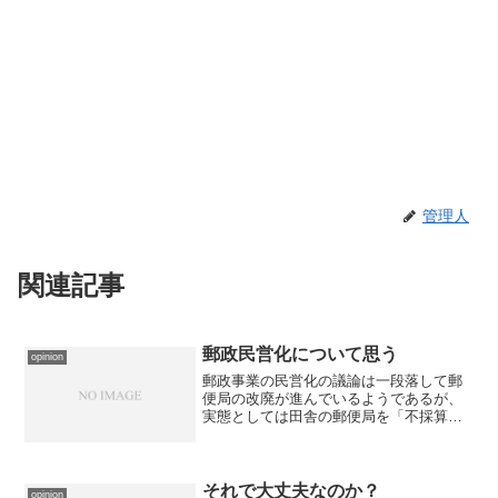
管理人
関連記事
郵政民営化について思う
opinion
郵政事業の民営化の議論は一段落して郵
便局の改廃が進んでいるようであるが、
実態としては田舎の郵便局を「不採算」
の名の下に廃止をしていっているという
ところではないかと思う。 しかしなが
ら、議論の中で話題にさえされなかった
重大な問題があるのを皆さ...
それで大丈夫なのか？
opinion