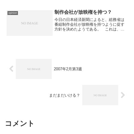
く、健康的なリスクを考えるとメリット
は何もないからである。そんな人間なの
で路上喫煙者には辟易する。...
制作会社が放映権を持つ？
opinion
今日の日本経済新聞によると、総務省は
番組制作会社が放映権を持つように促す
方針を決めたようである。 これは、以
前から言われていたハード・ソフト分離
論の一環だと思われるが、果たして現実
味があるのかどうか疑問である。テレビ
番組というのは、番組制作...
2007年2月第3週
まだまだいける？
コメント