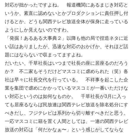
対応が拙かったですよね。 報道機関にあるまじき対応と
いうか、素直に認めないとかプロダクションに責任押し付
けるとか、どうも関西テレビ放送全体が保身に走っている
ようにしか見えないのですわ。
「発掘！あるある大事典２」以降も他の局で捏造ネタに近
い話はありましたが、迅速な対応のおかげか、それほど話
題にはならないで収まってますよね。
だいたい、千草社長はいつまで社長の座に居座るのだろう
か？ 不二家もそうだけどマスコミに虐められた（笑）各
社は早々に社長交代を行っている。 不祥事を起こした企
業を集団で虐めにかかっているマスコミが一番いただけな
い対応というのは如何なものか。 千草社長が3月に入っ
ても居座るならば民放連は関西テレビ放送を除名処分にす
べきだし、フジテレビは系列から切り離すべきだと思う。
一応マスコミに籍を置く人間としては、一連の関西テレビ
放送の対応は「何だかなぁ〜」という感じがしてならな