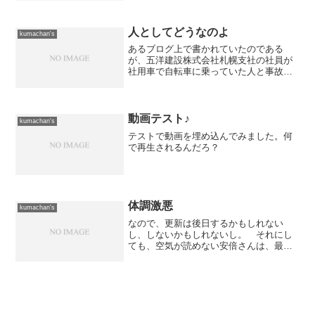
う話もありますが、外国人投資家がドル
ベースで見ているとすれば日本人の感覚
とは違うのでしょう...
人としてどうなのよ
kumachan's
あるブログ上で書かれていたのである
が、五洋建設株式会社札幌支社の社員が
社用車で自転車に乗っていた人と事故を
起こしたらしい。 その時の社員達の対
応が酷いものだったとの憤りの声が書か
れている。 まず、事故を起こした場合
には、即座に謝罪するほかに...
動画テスト♪
kumachan's
テストで動画を埋め込んでみました。何
で再生されるんだろ？
体調激悪
kumachan's
なので、更新は後日するかもしれない
し、しないかもしれないし。 それにし
ても、空気が読めない安倍さんは、最後
まで空気が読めない人でしたね。 明日
からの、株式市場や外為市場はどのよう
な動きをするのでしょうか。