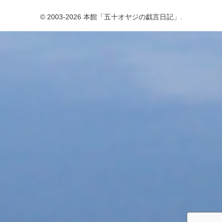
© 2003-2026 本館「五十オヤジの戯言日記」.