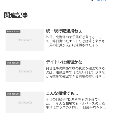
関連記事
続・現行犯逮捕ねぇ
kumachan's
昨日、北海道の弟子屈町と言うところ
で、昨日書いたエントリとは違う東京キ
ー局の社員が現行犯逮捕されたそう
だ。 容疑は速度違反だそうで、夫婦で
旅行に来ていてのことらしい。 まぁ、
ぶっちゃけ北海道では珍しくない60km/h
オーバーの120km/h...
デイトレは無理かな
kumachan's
何せ仕事の関係で株の状況を確認できる
のは、通勤途中で（危ないけど）歩きな
がら携帯で確認できる前場の寄り付き
と、昼休みに確認できる後場の寄り付
き、そして帰宅後に判る大引けの3回だけ
なんですね。 だから、その間で株価が
大きく変動しようが確かめよ...
こんな相場でも…
kumachan's
今日の日経平均は0.98%もの下落でし
た。 そんな相場でもドルベースの日経
平均はプラスの0.1%。 日経平均をドル
ベースで見る事に意味があるのか？とい