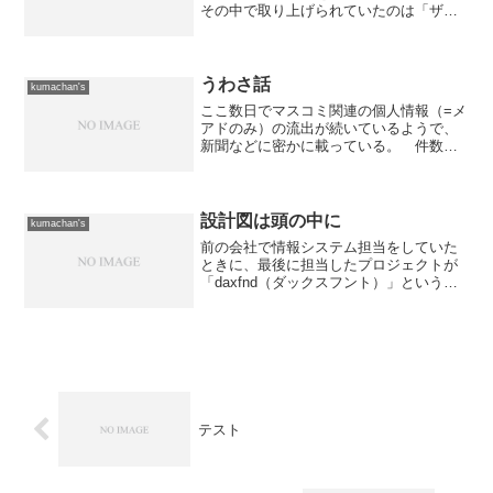
その中で取り上げられていたのは「ザ・
リッツ・カールトン東京」と「ベルテン
ポ・トラベル・アンドコンサルタンツ」
という小さな旅行代理店。 どちらも顧
客個人というものを中心に考...
うわさ話
kumachan's
ここ数日でマスコミ関連の個人情報（=メ
アドのみ）の流出が続いているようで、
新聞などに密かに載っている。 件数的
には1度に1,000件前後と言うことのよう
だ。漏れ伝わるウワサによると、某社で
は100件前後の個人情報（=メアドのみ）
が流出したそ...
設計図は頭の中に
kumachan's
前の会社で情報システム担当をしていた
ときに、最後に担当したプロジェクトが
「daxfnd（ダックスフント）」という適
当に名称を付けたものだった。 このプ
ロジェクトを立ち上げたときには、シス
テム担当者は自分しかいなかったので、
必然的に雑用兼プロ...
テスト