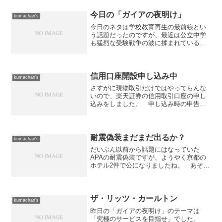
今日の「ガイアの夜明け」
kumachan's
今日のネタは学校教育再生の最前線とい
う話題だったのですが、最近は公立中学
も猛烈な受験戦争の波に揉まれている様
子などが印象に残りました。 公立の中
学がパンフレットを作って入学生を募集
する。 僕たちの時代では考えられなか
った出来事です。何故そう...
信用口座開設申し込み中
kumachan's
さすがに現物取引だけではやってらんな
いので、楽天証券の信用取引口座の申し
込みをしました。 申し込み時の申告的
には審査条件をクリアしているのです
が、ウワサでは「それでもダメ」なケー
スもあるそうなので心配です。 ってい
うか、会社員ではダメなのに...
耐震偽装まだまだ出るか？
kumachan's
だいぶん以前から話題にはなっていた
APAの耐震偽装ですが、ようやく京都の
ホテル2件で公になりましたね。 あそこ
は、マンションもそうだけどグループ会
社で纏めてやっていることが多いので、
何かしら本当に出てきそうな気がしてい
ましたが...それにし...
ザ・リッツ・カールトン
kumachan's
昨日の「ガイアの夜明け」のテーマは
「究極のサービスを目指せ」でした。