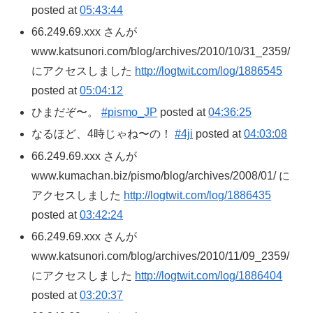
posted at
05:43:44
66.249.69.xxx さんが
www.katsunori.com/blog/archives/2010/10/31_2359/
にアクセスしました
http://logtwit.com/log/1886545
posted at
05:04:12
ひまだぞ〜。
#pismo_JP
posted at
04:36:25
なるほど、4時じゃね〜の！
#4ji
posted at
04:03:08
66.249.69.xxx さんが
www.kumachan.biz/pismo/blog/archives/2008/01/ に
アクセスしました
http://logtwit.com/log/1886435
posted at
03:42:24
66.249.69.xxx さんが
www.katsunori.com/blog/archives/2010/11/09_2359/
にアクセスしました
http://logtwit.com/log/1886404
posted at
03:20:37