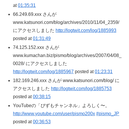
at
01:35:31
66.249.69.xxx さんが
www.katsunori.com/blog/archives/2010/11/04_2359/
にアクセスしました
http://logtwit.com/log/1885993
posted at
01:31:49
74.125.152.xxx さんが
www.kumachan.biz/pismo/blog/archives/2007/04/08_
0028/ にアクセスしました
http://logtwit.com/log/1885967
posted at
01:23:31
182.169.246.xxx さんが www.katsunori.com/blog/ に
アクセスしました
http://logtwit.com/log/1885753
posted at
00:38:15
YouTubeの「ぴずもチャンネル」よろしく〜。
http://www.youtube.com/user/pismo200x
#pismo_JP
posted at
00:36:53