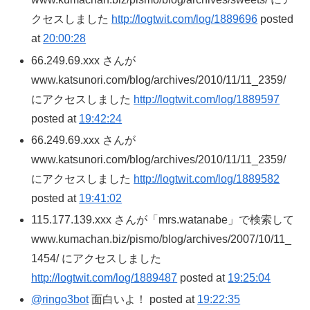
クセスしました
http://logtwit.com/log/1889696
posted
at
20:00:28
66.249.69.xxx さんが
www.katsunori.com/blog/archives/2010/11/11_2359/
にアクセスしました
http://logtwit.com/log/1889597
posted at
19:42:24
66.249.69.xxx さんが
www.katsunori.com/blog/archives/2010/11/11_2359/
にアクセスしました
http://logtwit.com/log/1889582
posted at
19:41:02
115.177.139.xxx さんが「mrs.watanabe」で検索して
www.kumachan.biz/pismo/blog/archives/2007/10/11_
1454/ にアクセスしました
http://logtwit.com/log/1889487
posted at
19:25:04
@ringo3bot
面白いよ！ posted at
19:22:35