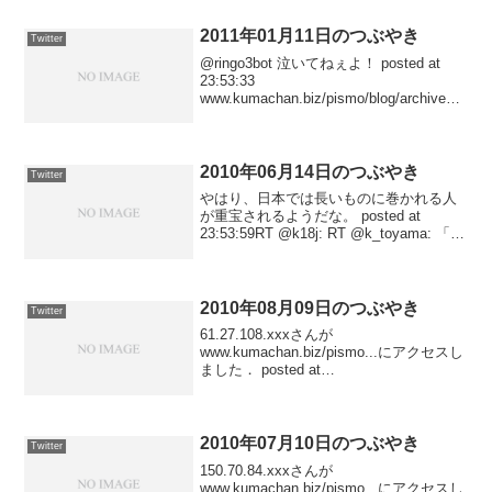
2011年01月11日のつぶやき
Twitter
@ringo3bot 泣いてねぇよ！ posted at
23:53:33
www.kumachan.biz/pismo/blog/archives/2
010/09/30_1959/ にアクセスしました
posted at 23:52:02...
2010年06月14日のつぶやき
Twitter
やはり、日本では長いものに巻かれる人
が重宝されるようだな。 posted at
23:53:59RT @k18j: RT @k_toyama: 「ふ
ろったー」までに5RTされたらこの前撮
った焼肉屋での集合写真での自分の顔を
晒す。さらに15R...
2010年08月09日のつぶやき
Twitter
61.27.108.xxxさんが
www.kumachan.biz/pismo...にアクセスし
ました． posted at
20:22:37210.132.175.xxxさんが
www.kumachan.biz/pismo...にアクセスし
ま...
2010年07月10日のつぶやき
Twitter
150.70.84.xxxさんが
www.kumachan.biz/pismo...にアクセスし