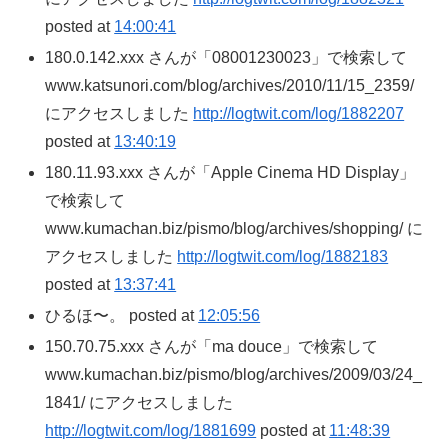
posted at
14:00:41
180.0.142.xxx さんが「08001230023」で検索して
www.katsunori.com/blog/archives/2010/11/15_2359/
にアクセスしました
http://logtwit.com/log/1882207
posted at
13:40:19
180.11.93.xxx さんが「Apple Cinema HD Display」
で検索して
www.kumachan.biz/pismo/blog/archives/shopping/ に
アクセスしました
http://logtwit.com/log/1882183
posted at
13:37:41
ひるほ〜。 posted at
12:05:56
150.70.75.xxx さんが「ma douce」で検索して
www.kumachan.biz/pismo/blog/archives/2009/03/24_
1841/ にアクセスしました
http://logtwit.com/log/1881699
posted at
11:48:39