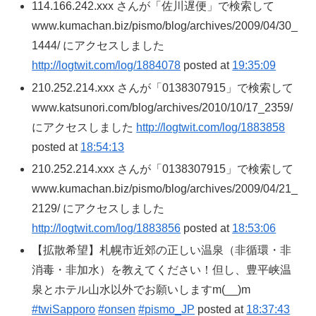
114.166.242.xxx さんが「佐川遅便」で検索して
www.kumachan.biz/pismo/blog/archives/2009/04/30_
1444/ にアクセスしました
http://logtwit.com/log/1884078
posted at
19:35:09
210.252.214.xxx さんが「0138307915」で検索して
www.katsunori.com/blog/archives/2010/10/17_2359/
にアクセスしました
http://logtwit.com/log/1883858
posted at
18:54:13
210.252.214.xxx さんが「0138307915」で検索して
www.kumachan.biz/pismo/blog/archives/2009/04/21_
2129/ にアクセスしました
http://logtwit.com/log/1883856
posted at
18:53:06
【拡散希望】札幌市近郊の正しい温泉（非循環・非
消毒・非加水）を教えてください！但し、豊平峡温
泉とホテル山水以外でお願いしますm(__)m
#twiSapporo
#onsen
#pismo_JP
posted at
18:37:43