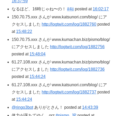
16:37:59
なるほど、16時じゃね〜の！
#4ji
posted at
16:02:17
150.70.75.xxx さんが www.katsunori.com/blog/ にア
クセスしました
http://logtwit.com/log/1882760
posted
at
15:48:22
150.70.75.xxx さんが www.kumachan.biz/pismo/blog/
にアクセスしました
http://logtwit.com/log/1882756
posted at
15:48:04
61.27.108.xxx さんが www.kumachan.biz/pismo/blog/
にアクセスしました
http://logtwit.com/log/1882736
posted at
15:44:24
61.27.108.xxx さんが www.katsunori.com/blog/ にア
クセスしました
http://logtwit.com/log/1882737
posted
at
15:44:24
@ringo3bot
ありがとさん！ posted at
14:43:39
体力が落ちてゆく…orz
#pismo_JP
posted at