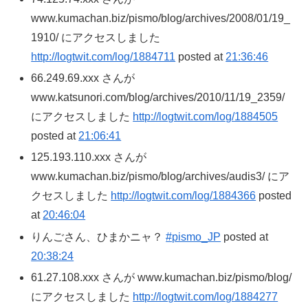
www.kumachan.biz/pismo/blog/archives/2008/01/19_
1910/ にアクセスしました
http://logtwit.com/log/1884711
posted at
21:36:46
66.249.69.xxx さんが
www.katsunori.com/blog/archives/2010/11/19_2359/
にアクセスしました
http://logtwit.com/log/1884505
posted at
21:06:41
125.193.110.xxx さんが
www.kumachan.biz/pismo/blog/archives/audis3/ にア
クセスしました
http://logtwit.com/log/1884366
posted
at
20:46:04
りんごさん、ひまかニャ？
#pismo_JP
posted at
20:38:24
61.27.108.xxx さんが www.kumachan.biz/pismo/blog/
にアクセスしました
http://logtwit.com/log/1884277