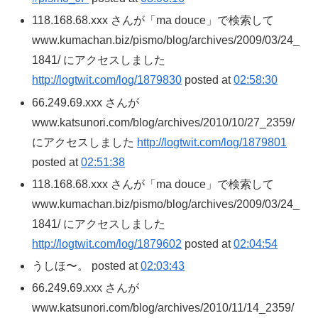
118.168.68.xxx さんが「ma douce」で検索して
www.kumachan.biz/pismo/blog/archives/2009/03/24_
1841/ にアクセスしました
http://logtwit.com/log/1879830
posted at
02:58:30
66.249.69.xxx さんが
www.katsunori.com/blog/archives/2010/10/27_2359/
にアクセスしました
http://logtwit.com/log/1879801
posted at
02:51:38
118.168.68.xxx さんが「ma douce」で検索して
www.kumachan.biz/pismo/blog/archives/2009/03/24_
1841/ にアクセスしました
http://logtwit.com/log/1879602
posted at
02:04:54
うしほ〜。 posted at
02:03:43
66.249.69.xxx さんが
www.katsunori.com/blog/archives/2010/11/14_2359/