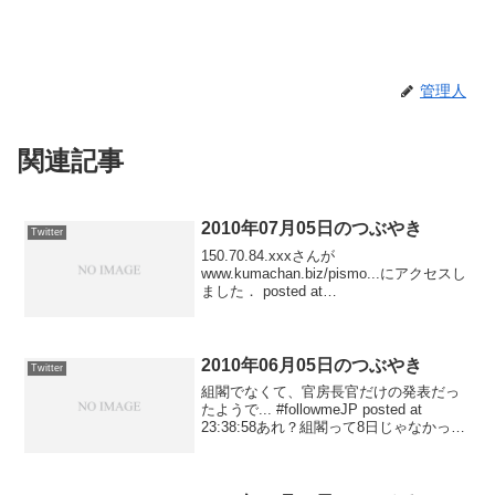
管理人
関連記事
2010年07月05日のつぶやき
Twitter
150.70.84.xxxさんが
www.kumachan.biz/pismo...にアクセスし
ました． posted at
22:08:4461.27.108.xxxさんが
www.kumachan.biz/pismo...にアクセスし
ました...
2010年06月05日のつぶやき
Twitter
組閣でなくて、官房長官だけの発表だっ
たようで... #followmeJP posted at
23:38:58あれ？組閣って8日じゃなかった
の？今、ニュース速報が流れている...
#followmeJP posted at 23:15:4...