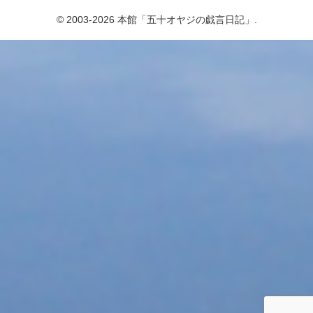
© 2003-2026 本館「五十オヤジの戯言日記」.