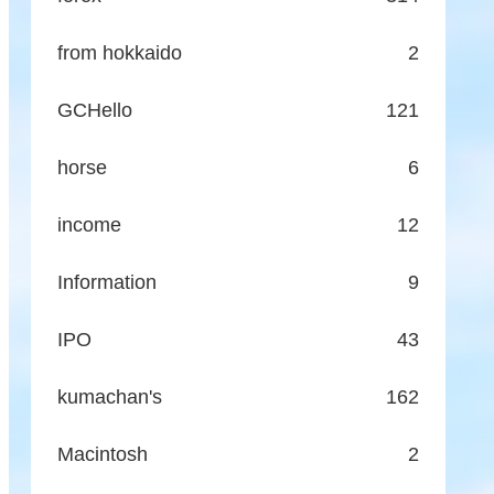
from hokkaido
2
GCHello
121
horse
6
income
12
Information
9
IPO
43
kumachan's
162
Macintosh
2