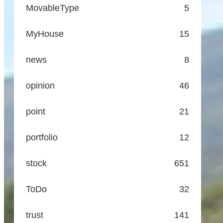
MovableType
5
MyHouse
15
news
8
opinion
46
point
21
portfolio
12
stock
651
ToDo
32
trust
141