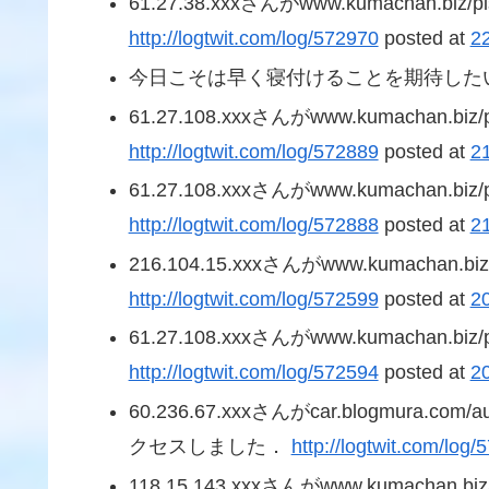
61.27.38.xxxさんがwww.kumachan.
http://logtwit.com/log/572970
posted at
2
今日こそは早く寝付けることを期待した
61.27.108.xxxさんがwww.kumachan
http://logtwit.com/log/572889
posted at
2
61.27.108.xxxさんがwww.kumachan
http://logtwit.com/log/572888
posted at
2
216.104.15.xxxさんがwww.kumacha
http://logtwit.com/log/572599
posted at
2
61.27.108.xxxさんがwww.kumachan
http://logtwit.com/log/572594
posted at
2
60.236.67.xxxさんがcar.blogmura.co
クセスしました．
http://logtwit.com/log
118.15.143.xxxさんがwww.kumacha