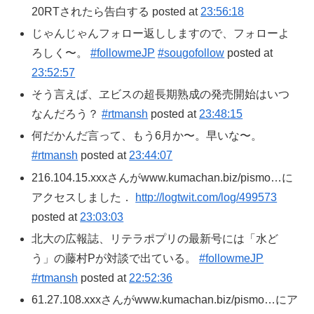
20RTされたら告白する posted at
23:56:18
じゃんじゃんフォロー返ししますので、フォローよ
ろしく〜。
#followmeJP
#sougofollow
posted at
23:52:57
そう言えば、ヱビスの超長期熟成の発売開始はいつ
なんだろう？
#rtmansh
posted at
23:48:15
何だかんだ言って、もう6月か〜。早いな〜。
#rtmansh
posted at
23:44:07
216.104.15.xxxさんがwww.kumachan.biz/pismo…に
アクセスしました．
http://logtwit.com/log/499573
posted at
23:03:03
北大の広報誌、リテラポプリの最新号には「水ど
う」の藤村Pが対談で出ている。
#followmeJP
#rtmansh
posted at
22:52:36
61.27.108.xxxさんがwww.kumachan.biz/pismo…にア