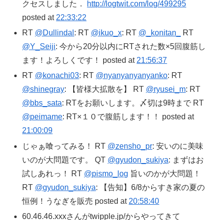
クセスしました．
http://logtwit.com/log/499295
posted at
22:33:22
RT
@Dullindal
: RT
@ikuo_x
: RT
@_konitan_
RT
@Y_Seiji
: 今から20分以内にRTされた数×5回腹筋し
ます！よろしくです！ posted at
21:56:37
RT
@konachi03
: RT
@nyanyanyanyanko
: RT
@shinegray
: 【皆様大拡散を】 RT
@ryusei_m
: RT
@bbs_sata
: RTをお願いします。〆切は9時まで RT
@peimame
: RT×１０で腹筋します！！ posted at
21:00:09
じゃぁ喰ってみる！ RT
@zensho_pr
: 安いのに美味
いのが大問題です。 QT
@gyudon_sukiya
: まずはお
試しあれっ！ RT
@pismo_log
旨いのかが大問題！
RT
@gyudon_sukiya
: 【告知】6/8からすき家の夏の
恒例！うなぎを販売 posted at
20:58:40
60.46.46.xxxさんがtwipple.jp/からやってきて