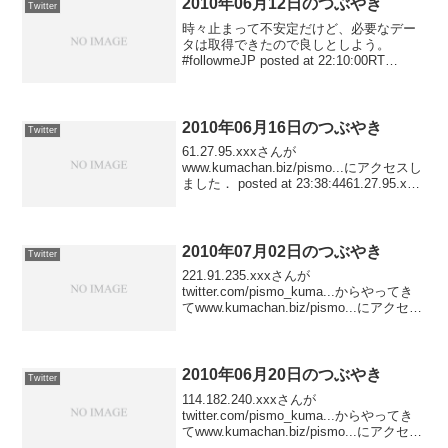
2010年06月12日のつぶやき
Twitter
時々止まって不安定だけど、必要なデー
タは取得できたので良しとしよう。
#followmeJP posted at 22:10:00RT
@motimotiLuna: RT @PLEDIA: このPost
がRTされた数×5回腹筋しようかな。 ...
2010年06月16日のつぶやき
Twitter
61.27.95.xxxさんが
www.kumachan.biz/pismo...にアクセスし
ました． posted at 23:38:4461.27.95.xxx
さんが「パティスリー倉岡」で検索して
www.kumachan.biz/pism...
2010年07月02日のつぶやき
Twitter
221.91.235.xxxさんが
twitter.com/pismo_kuma...からやってき
てwww.kumachan.biz/pismo...にアクセス
しました． posted at
23:26:40220.211.76.xxxさんが...
2010年06月20日のつぶやき
Twitter
114.182.240.xxxさんが
twitter.com/pismo_kuma...からやってき
てwww.kumachan.biz/pismo...にアクセス
しました． posted at 22:15:33RT