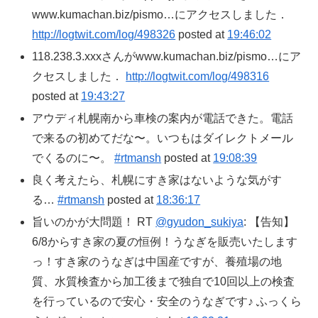
www.kumachan.biz/pismo…にアクセスしました．
http://logtwit.com/log/498326
posted at
19:46:02
118.238.3.xxxさんがwww.kumachan.biz/pismo…にア
クセスしました．
http://logtwit.com/log/498316
posted at
19:43:27
アウディ札幌南から車検の案内が電話できた。電話
で来るの初めてだな〜。いつもはダイレクトメール
でくるのに〜。
#rtmansh
posted at
19:08:39
良く考えたら、札幌にすき家はないような気がす
る…
#rtmansh
posted at
18:36:17
旨いのかが大問題！ RT
@gyudon_sukiya
: 【告知】
6/8からすき家の夏の恒例！うなぎを販売いたします
っ！すき家のうなぎは中国産ですが、養殖場の地
質、水質検査から加工後まで独自で10回以上の検査
を行っているので安心・安全のうなぎです♪ ふっくら