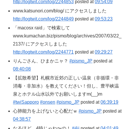
http://logtwit.com/log/2244853
posted at
09:54:09
www.katsunori.com/blog/ にアクセスしました
http://logtwit.com/log/2244849
posted at
09:53:23
「macosx raid」で検索して
www.kumachan.biz/pismo/blog/archives/2007/03/22_
2137/ にアクセスしました
http://logtwit.com/log/2244771
posted at
09:29:27
りんごさん、ひまかニャ？
#pismo_JP
posted at
08:40:08
【拡散希望】札幌市近郊の正しい温泉（非循環・非
消毒・非加水）を教えてください！但し、豊平峡温
泉とホテル山水以外でお願いしますm(__)m
#twiSapporo
#onsen
#pismo_JP
posted at
06:39:19
心肺能力を上げないと心配だｗ
#pismo_JP
posted at
04:38:57
なるほど、4時じゃね〜の！
#4ji
posted at
04:01:49