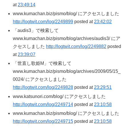
at
23:49:14
www.kumachan.biz/pismo/blog/ にアクセスしました
http://logtwit.com/log/2249899
posted at
23:42:02
「audis3」で検索して
www.kumachan.biz/pismo/blog/archives/audis3/ にア
クセスしました
http://logtwit.com/log/2249882
posted
at
23:39:07
「世直し歌姫M」で検索して
www.kumachan.biz/pismo/blog/archives/2009/05/15_
0024/ にアクセスしました
http://logtwit.com/log/2249828
posted at
23:29:51
www.katsunori.com/blog/ にアクセスしました
http://logtwit.com/log/2249714
posted at
23:10:58
www.kumachan.biz/pismo/blog/ にアクセスしました
http://logtwit.com/log/2249715
posted at
23:10:58