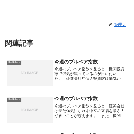
管理人
関連記事
今週のブルベア指数
Bull&Bear
今週のブルベア指数を見ると、機関投資
家で強気が減っているのが目に付い
た。 証券会社や個人投資家は弱気が減
って強気が増えている。 そんな今週は
どのような結果になるでしょうか？
>>証券会社 強気：１４％△ 中立：
５７％△ 弱気：２９％▼ ...
今週のブルベア指数
Bull&Bear
今週のブルベア指数を見ると、証券会社
は未だ強気になれず中立の立場を取る人
が多いことが窺えます。 また、機関投
資家と個人投資家に関しては傾向は似て
いるものの、機関投資家については強気
も増えているのですが、その反面、弱気