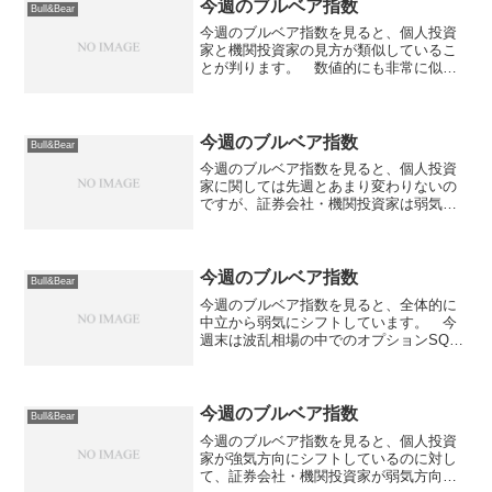
も増えているのが気になる...
今週のブルベア指数
Bull&Bear
今週のブルベア指数を見ると、個人投資
家と機関投資家の見方が類似しているこ
とが判ります。 数値的にも非常に似通
った数字になっており、どちらかという
と弱気という感じです。 証券会社はま
ちまちと言ったところでしょうか。
>>証券会社 強気：２...
今週のブルベア指数
Bull&Bear
今週のブルベア指数を見ると、個人投資
家に関しては先週とあまり変わりないの
ですが、証券会社・機関投資家は弱気に
シフトしているのが判ります。 という
か、強気な発言は殆ど見られない状
況。 今週は下値を試す一週間になるの
ではないかとの見方もある模様...
今週のブルベア指数
Bull&Bear
今週のブルベア指数を見ると、全体的に
中立から弱気にシフトしています。 今
週末は波乱相場の中でのオプションSQと
言う事もあり、予想がし難いというとこ
ろから中立が多くなっているものと思わ
れます。 >>証券会社 強気：
７％▼ 中立：７９％△...
今週のブルベア指数
Bull&Bear
今週のブルベア指数を見ると、個人投資
家が強気方向にシフトしているのに対し
て、証券会社・機関投資家が弱気方向に