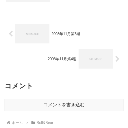
強気・弱気が同レベルという感じで
す。 これは主要な会社の決算発表が控
えていて、先行きが見えにくいというの
もあるようです。 ただ、今週...
2008年11月第3週
2008年11月第4週
コメント
コメントを書き込む
ホーム
Bull&Bear