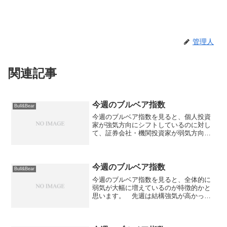
管理人
関連記事
今週のブルベア指数
Bull&Bear
今週のブルベア指数を見ると、個人投資
家が強気方向にシフトしているのに対し
て、証券会社・機関投資家が弱気方向に
シフトしているのが面白いところでしょ
うか。 基本的には月末要因もあり、強
気になれない部分があると思うのです
が... >>証券会社 ...
今週のブルベア指数
Bull&Bear
今週のブルベア指数を見ると、全体的に
弱気が大幅に増えているのが特徴的かと
思います。 先週は結構強気が高かった
のですが、今週は2割前後まで落ち込んで
いて、逆に弱気が4割前後まで増えている
のが大変気になります。 今週はヘッジ