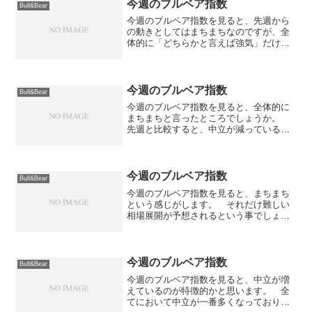
ファンドの解約売りが...
今週のブルベア指数
Bull&Bear
今週のブルベア指数を見ると、先週から
の動きとしてはまちまちなのですが、全
体的に「どちらかと言えば強気」だけど
も「基本的には中立」的な数字が読み取
れます。 三者とも数字の傾向として非
常に似ているのが特徴的だと思いま
す。 >>証券会社 強気...
今週のブルベア指数
Bull&Bear
今週のブルベア指数を見ると、全体的に
まちまちと言ったところでしょうか。
先週と比較すると、中立が減っているも
のの強気も弱気も増えているという結果
になっており、予想が分かれているのが
目立ちます。 ただ、どちらかというと
弱気派が多めになっている...
今週のブルベア指数
Bull&Bear
今週のブルベア指数を見ると、まちまち
という感じがします。 それだけ難しい
相場展開が予想されるという事でしょう
か？ 個人投資家は半数が弱気に、機関
投資家は半数が強気に、証券会社は半数
以上が中立になっています。 個人投資
家が弱気にシフトしている...
今週のブルベア指数
Bull&Bear
今週のブルベア指数を見ると、中立が増
えているのが特徴的かと思います。 全
てにおいて中立が一番多くなっており、