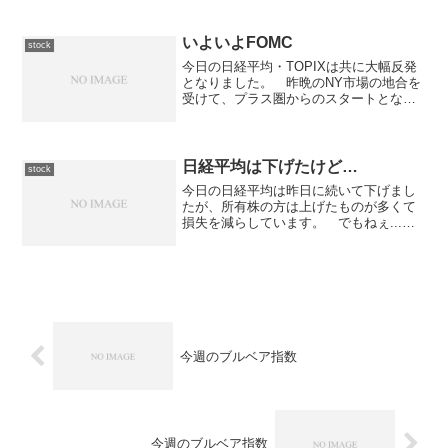
18日現在はこんな感じです。スタートか
ら+0.29ptです。
いよいよFOMC
stock
今日の日経平均・TOPIXは共に大幅反発
となりました。 昨晩のNY市場の地合を
受けて、プラス圏からのスタートとなっ
た東京市場ですが、前場は比較的高値圏
での揉み合いとなりながらも、ジワリジ
ワリと値を下げる動きが見られまし
た。 後場に入ってから...
日経平均は下げたけど…
stock
今日の日経平均は昨日に続いて下げまし
たが、所有株の方は上げたものが多くて
損失を減らしています。 でもねぇ...
まだ5万円以上の損失があるので全く喜べ
ないですけど。
今週のブルベア指数
今週のブルベア指数