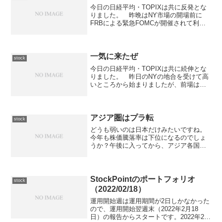
今日の日経平均・TOPIXは共に反発とな
りました。 昨晩はNY市場の開場前に
FRBによる緊急FOMCが開催されて利下
げが発表されました。 NY市場は開始
早々は大量の売りで大幅下落だったので
すが、引けまでにはかなり下げ渋ったよ
うです。 結局、...
一気に来たぜ
stock
今日の日経平均・TOPIXは共に続伸とな
りました。 昨日のNYの地合を受けて高
いところから始まりましたが、前場は
16,850円を挟んでの揉み合いとなりまし
た。 後場に入ってからは一段安とな
り、16,800円台前半での揉み合いとなり
ましたが、...
アジア圏はプラ転
stock
どうも弱いのは日本だけみたいですね。
今年も株価騰落率は下位になるのでしょ
うか？午後に入ってから、アジア各国の
株式市場はプラスになってきています。
何故、日本だけ世界同時株安の時みたい
な下落を記録するのでしょうか？サッパ
リ判りません。完全に外国...
StockPointのポートフォリオ
stock
（2022/02/18）
運用開始週は運用期間が2日しかなかった
ので、運用開始翌週末（2022年2月18
日）の報告からスタートです。2022年2月