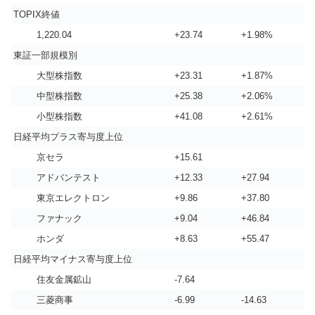
TOPIX終値
1,220.04
+23.74
+1.98%
東証一部規模別
大型株指数
+23.31
+1.87%
中型株指数
+25.38
+2.06%
小型株指数
+41.08
+2.61%
日経平均プラス寄与度上位
京セラ
+15.61
アドバンテスト
+12.33
+27.94
東京エレクトロン
+9.86
+37.80
ファナック
+9.04
+46.84
ホンダ
+8.63
+55.47
日経平均マイナス寄与度上位
住友金属鉱山
-7.64
三菱商事
-6.99
-14.63