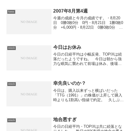
2007年8月第4週
forex
今週の成績と今月の成績です。・8月20
日 0勝0敗0分 0円・8月21日 1勝0敗0
分 +6,000円・8月22日 0勝0敗0分 0
円・8月23日 0勝0敗0分 0円・8月24
日 0勝0敗0分 0円
今日はお休み
stock
今日の日経平均は小幅反発、TOPIXは続
落だったようですね。 今日は朝から強
力な眠気に襲われて前場は休み、後場も
買い物に出掛けたために休みました。
まぁ、参加したくても余力がないのでど
うしようもないのですが... と言うこと
で、全然動きはあ...
幸先良いのか？
stock
今日は、購入以来ずっと横ばいだった
「TTG（1991）」の株価が上昇して購入
時よりも1割高い指値で約定。 久しぶり
に小金を稼ぐことが出来ました。 あと
はボチボチの値動きで大分回復してきた
感じ。また、みずほ銀行からマネックス
証券へ即時入金でき...
地合悪すぎ
stock
今日の日経平均・TOPIXは共に続落とな