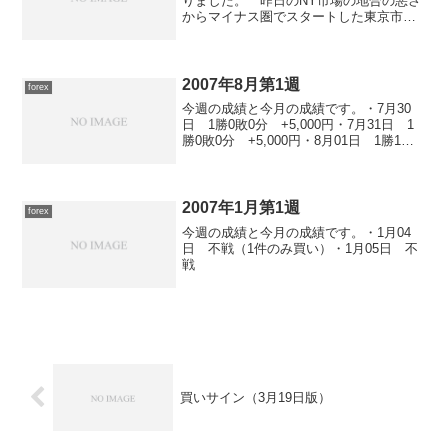
りました。 昨日のNY市場の地合の悪さ
からマイナス圏でスタートした東京市場
ですが、前場は寄り付きから下落基調と
なりました。 後場に入ってからは今日
の安値を付けたところから13,000円前後
での揉み合い...
2007年8月第1週
forex
今週の成績と今月の成績です。・7月30
日 1勝0敗0分 +5,000円・7月31日 1
勝0敗0分 +5,000円・8月01日 1勝1敗0
分 -3,900円・8月02日 0勝1敗0
分 -76,500円・8月03日 不戦
2007年1月第1週
forex
今週の成績と今月の成績です。・1月04
日 不戦（1件のみ買い）・1月05日 不
戦
買いサイン（3月19日版）