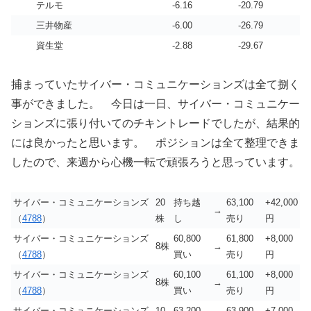
テルモ
-6.16
-20.79
三井物産
-6.00
-26.79
資生堂
-2.88
-29.67
捕まっていたサイバー・コミュニケーションズは全て捌く
事ができました。 今日は一日、サイバー・コミュニケー
ションズに張り付いてのチキントレードでしたが、結果的
には良かったと思います。 ポジションは全て整理できま
したので、来週から心機一転で頑張ろうと思っています。
サイバー・コミュニケーションズ
20
持ち越
63,100
+42,000
→
（
4788
）
株
し
売り
円
サイバー・コミュニケーションズ
60,800
61,800
+8,000
8株
→
（
4788
）
買い
売り
円
サイバー・コミュニケーションズ
60,100
61,100
+8,000
8株
→
（
4788
）
買い
売り
円
サイバー・コミュニケーションズ
10
63,200
63,900
+7,000