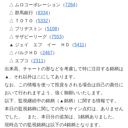
△ ムロコーポレーション（
7264
）
△ 群馬銀行（
8334
）
△ ＴＯＴＯ（
5332
）
△ ブリヂストン（
5108
）
△ サザビーリーグ（
7553
）
▲ ジェイ エフ イー ＨＤ（
5411
）
△ バルクＨＤ（
2467
）
△ エプコ（
2311
）
出来高、チャートの形などを考慮して特に注目する銘柄は
▲、それ以外は△にしてあります。
なお、この情報を使って投資をされる場合は自己の責任に
おいて行われますよう、強く御願いいたします。
以下、監視継続中の銘柄（▲銘柄）に関する情報です。
本日の監視銘柄に関しての売りサイン点灯は、ありません
でした。 また、本日分の追加は、1銘柄ありました。
現時点での監視銘柄は以下の4銘柄となります。