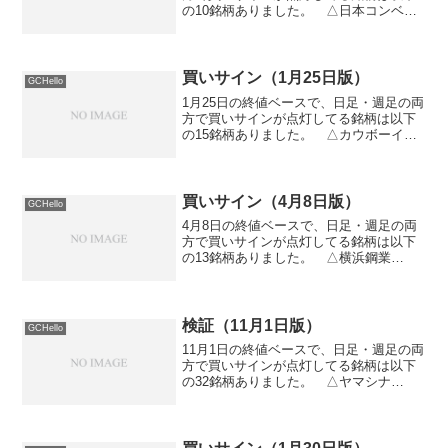
の10銘柄ありました。 △日本コンベヤ
（6375） △井筒屋（8260） △児玉化
学工業（4222） △文教堂グループＨＤ
（9978） △カンロ（2216） △第一
化...
買いサイン（1月25日版）
GCHello
1月25日の終値ベースで、日足・週足の両
方で買いサインが点灯してる銘柄は以下
の15銘柄ありました。 △カウボーイ
（9971） △富士電機Ｅ＆Ｃ（1775）
△小島鐵工所（6112） △つうけん
（1940） △油研工業（6393） △広島
電鉄...
買いサイン（4月8日版）
GCHello
4月8日の終値ベースで、日足・週足の両
方で買いサインが点灯してる銘柄は以下
の13銘柄ありました。 △横浜鋼業
（7410） △工藤建設（1764） △タウ
ンニュース社（2481） △佐渡汽船
（9176） △三菱レイヨン（3404） △
昭和電工...
検証（11月1日版）
GCHello
11月1日の終値ベースで、日足・週足の両
方で買いサインが点灯してる銘柄は以下
の32銘柄ありました。 △ヤマシナ
（5955） △ムーンバット（8115） △
ヤマノＨＤ（7571） △日本エル・シ
ー・エー（4798） △豊和銀行
（8559） △...