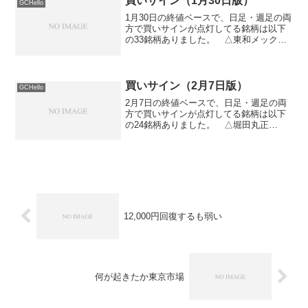
買いサイン（1月30日版）
GCHello
1月30日の終値ベースで、日足・週足の両
方で買いサインが点灯してる銘柄は以下
の33銘柄ありました。 △東和メックス
（6775） △ジャニス工業（5342） △
ディーワンダーランド（9611） △アル
バイトタイムス（2341） △ＶＴＨＤ
（7...
買いサイン（2月7日版）
GCHello
2月7日の終値ベースで、日足・週足の両
方で買いサインが点灯してる銘柄は以下
の24銘柄ありました。 △堀田丸正
（8105） △旭ホームズ（1913） △ホ
ウスイ（1352） △カーメイト
（7297） △富士重工業（7270） △ア
イネス（97...
12,000円回復するも弱い
何が起きたか東京市場