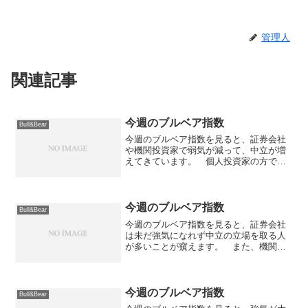
管理人
関連記事
今週のブルベア指数
Bull&Bear
今週のブルベア指数を見ると、証券会社
や機関投資家で弱気が減って、中立が増
えてきています。 個人投資家の方では
強気・中立が減って弱気が増えていま
す。 傾向が違うのですが、いずれも約
半数が弱気というのは何かを暗示してい
るのでしょうか。 ただ、雰...
今週のブルベア指数
Bull&Bear
今週のブルベア指数を見ると、証券会社
は未だ強気になれず中立の立場を取る人
が多いことが窺えます。 また、機関投
資家と個人投資家に関しては傾向は似て
いるものの、機関投資家については強気
も増えているのですが、その反面、弱気
も増えているのが気になる...
今週のブルベア指数
Bull&Bear