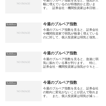
今週のブルベア指数を見ると、強気が大
幅に増えているのが特徴的かと思いま
す。 証券会社・機関投資家は本日朝の
アンケートなので、昨日の世界的な反発
を受けて強気の回答が多くなっていま
す。 ただ、値動きは荒そうだという声
が多くなっています。 個人投...
今週のブルベア指数
Bull&Bear
今週のブルベア指数を見ると、証券会社
や機関投資家で弱気が物凄く増えている
のに対して、個人投資家は弱気と強気が
同様に上昇しているのが特徴的です。
質問の回答時期の差が現れているせいな
のでしょうが、基本的には大幅弱気の一
週間となりそうな感じです...
今週のブルベア指数
Bull&Bear
今週のブルベア指数を見ると、急速に弱
気に振れている事が判ります。 特に、
証券会社・機関投資家は強気が０％とな
っており半数以上が弱気を示しているの
が特徴的かと思います。 噂では5月22日
に向けて下落傾向にあり、その頃に二番
底を付けるのではない...
今週のブルベア指数
Bull&Bear
今週のブルベア指数を見ると、証券会社
の動向に変化がないことが読んで取れま
す。 また、個人投資家は弱気が減って
いるのに対して、機関投資家は弱気が増
えています。 これも面白い傾向だと思