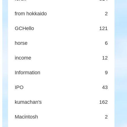
from hokkaido
2
GCHello
121
horse
6
income
12
Information
9
IPO
43
kumachan's
162
Macintosh
2