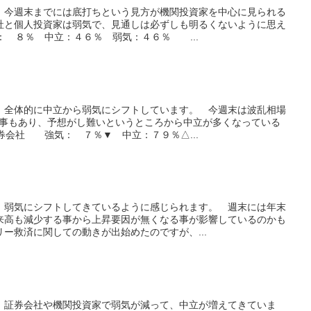
、今週末までには底打ちという見方が機関投資家を中心に見られる
社と個人投資家は弱気で、見通しは必ずしも明るくないように思え
 ８％ 中立：４６％ 弱気：４６％ ...
、全体的に中立から弱気にシフトしています。 今週末は波乱相場
う事もあり、予想がし難いというところから中立が多くなっている
券会社 強気： ７％▼ 中立：７９％△...
、弱気にシフトしてきているように感じられます。 週末には年末
来高も減少する事から上昇要因が無くなる事が影響しているのかも
ー救済に関しての動きが出始めたのですが、...
、証券会社や機関投資家で弱気が減って、中立が増えてきていま