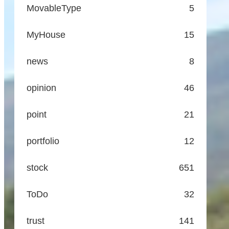
MovableType
5
MyHouse
15
news
8
opinion
46
point
21
portfolio
12
stock
651
ToDo
32
trust
141