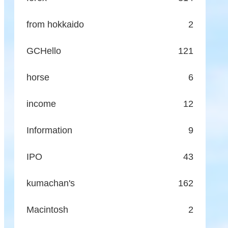
from hokkaido
2
GCHello
121
horse
6
income
12
Information
9
IPO
43
kumachan's
162
Macintosh
2