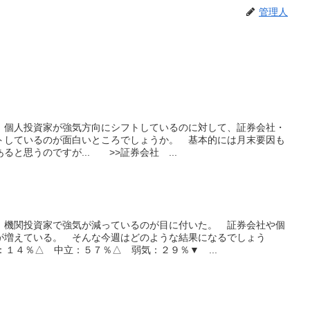
管理人
、個人投資家が強気方向にシフトしているのに対して、証券会社・
トしているのが面白いところでしょうか。 基本的には月末要因も
と思うのですが... >>証券会社 ...
、機関投資家で強気が減っているのが目に付いた。 証券会社や個
が増えている。 そんな今週はどのような結果になるでしょう
１４％△ 中立：５７％△ 弱気：２９％▼ ...