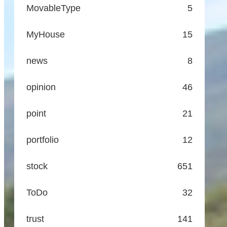
MovableType
5
MyHouse
15
news
8
opinion
46
point
21
portfolio
12
stock
651
ToDo
32
trust
141