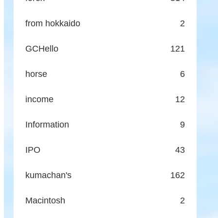
from hokkaido
2
GCHello
121
horse
6
income
12
Information
9
IPO
43
kumachan's
162
Macintosh
2