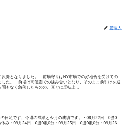
管理人
共に反発となりました。 前場寄りはNY市場での好地合を受けての
ました。 前場は高値圏での揉み合いとなり、そのまま前引けを迎
間もなく急落したものの、直ぐに反転上...
替の日足です。今週の成績と今月の成績です。・09月22日 0勝0
休み・09月24日 0勝0敗0分・09月25日 0勝0敗0分・09月26