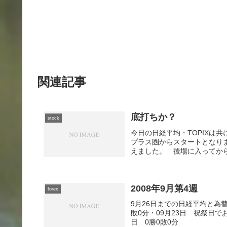
関連記事
底打ちか？
stock
今日の日経平均・TOPIXは
プラス圏からスタートとなり
えました。 後場に入ってから
2008年9月第4週
forex
9月26日までの日経平均と為
敗0分・09月23日 祝祭日でお
日 0勝0敗0分