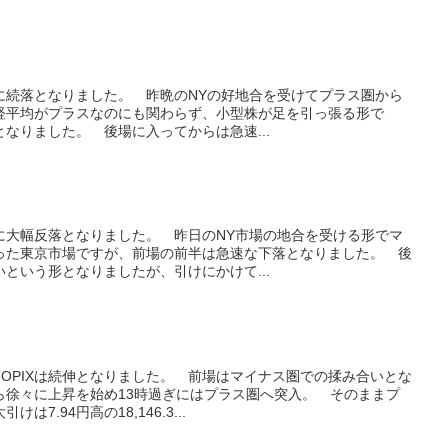
共に続落となりました。 昨晩のNYの好地合を受けてプラス圏から
経平均がプラスなのにも関わらず、小型株が足を引っ張る形で
となりました。 後場に入ってからは急速...
共に大幅反落となりました。 昨日のNY市場の地合を受ける形でマ
った東京市場ですが、前場の前半は急速な下落となりました。 後
という形となりましたが、引けにかけて...
OPIXは続伸となりました。 前場はマイナス圏での揉み合いとな
ら徐々に上昇を始め13時過ぎにはプラス圏へ突入。 そのままプ
7.94円高の18,146.3...