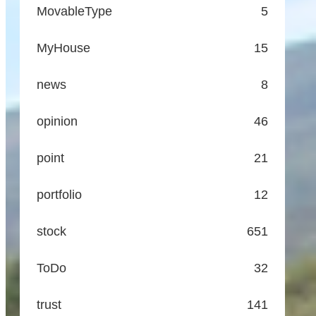
MovableType
5
MyHouse
15
news
8
opinion
46
point
21
portfolio
12
stock
651
ToDo
32
trust
141