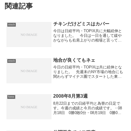
関連記事
チキンだけどミスはカバー
stock
今日は日経平均・TOPIX共に大幅続伸と
なりました。 今日は一日を通して緩や
かながらも右肩上がりの相場と言っても
良いような感じになっています。 今日
の日経平均の終値は300.04円高の
17,544.09円でした。さて、今日は「神戸
製鋼所（5...
地合が良くてもネェ
stock
今日の日経平均・TOPIXは共に続伸とな
りました。 先週末のNY市場の地合にも
関わらずマイナス圏でスタートした東京
市場ですが、前場は一旦下落して今日の
安値を付けてから反転急上昇して今日の
高値を付けるという、ボラティリティの
高い動きとなりまし...
2008年8月第3週
forex
8月22日までの日経平均と為替の日足で
す。今週の成績と今月の成績です。・08
月18日 0勝0敗0分・08月19日 0勝0敗0
分・08月20日 0勝0敗0分・08月21日 0
勝0敗0分・08月22日 0勝0敗0分