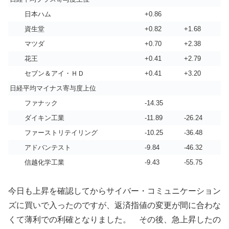
日本ハム
+0.86
資生堂
+0.82
+1.68
マツダ
+0.70
+2.38
花王
+0.41
+2.79
セブン＆アイ・ＨＤ
+0.41
+3.20
日経平均マイナス寄与度上位
ファナック
-14.35
ダイキン工業
-11.89
-26.24
ファーストリテイリング
-10.25
-36.48
アドバンテスト
-9.84
-46.32
信越化学工業
-9.43
-55.75
今日も上昇を確認してからサイバー・コミュニケーション
ズに買いで入ったのですが、返済指値の変更が間に合わな
くて薄利での利確となりました。 その後、急上昇したの