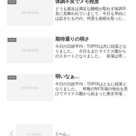
体調不良でメモ程度
stock
どうも最近は満足な睡眠が取れず体調不
良に見舞われていまして、今日も早めに
は起きたものの、何度も仮眠を取ったの
で殆ど見ていません。 なので、今日も
メモ程度に残しておきます。今日の日経
平均は小幅続落、TOPIXは小幅反発とな
りました。 マイナス...
期待通りの弱さ
stock
今日の日経平均・TOPIXは共に続落とな
りました。 今日もまたマイナス圏から
のスタートとなりました。 前場は寄り
付き後に急落したものの、数分で底を確
認すると上昇に転じてプラス圏に入りま
した。 しかしながら、引けにかけて値
を下げてマイナス圏で...
弱いなぁ…
stock
今日の日経平均・TOPIXはともに続落と
なりました。 昨晩のNY市場の地合を受
けてマイナス圏から始まった東京市場で
すが、前場は寄り直後から急落したもの
の底値圏で揉み合った後に上昇に転じる
という動きを見せました。 後場に入っ
てからは一瞬だけ高...
う〜ん…