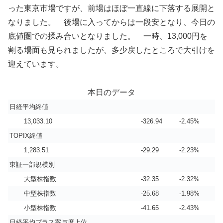
った東京市場ですが、前場はほぼ一直線に下落する展開と
なりました。 後場に入ってからは一段安となり、今日の
底値圏での揉み合いとなりました。 一時、13,000円を
割る場面も見られましたが、多少戻したところで大引けを
迎えています。
本日のデータ
日経平均終値
13,033.10
-326.94
-2.45%
TOPIX終値
1,283.51
-29.29
-2.23%
東証一部規模別
大型株指数
-32.35
-2.32%
中型株指数
-25.68
-1.98%
小型株指数
-41.65
-2.43%
日経平均プラス寄与度上位