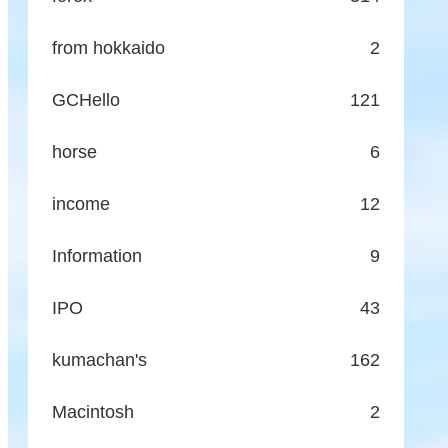
from hokkaido
2
GCHello
121
horse
6
income
12
Information
9
IPO
43
kumachan's
162
Macintosh
2