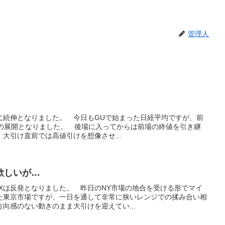
管理人
共に続伸となりました。 今日もGUで始まった日経平均ですが、前
合いの展開となりました。 後場に入ってからは前場の終値を引き継
大引け直前では高値引けを想像させ...
欲しいが…
IXは反発となりました。 昨日のNY市場の地合を受ける形でマイ
た東京市場ですが、一日を通して非常に狭いレンジでの揉み合い相
向感のない動きのまま大引けを迎えてい...