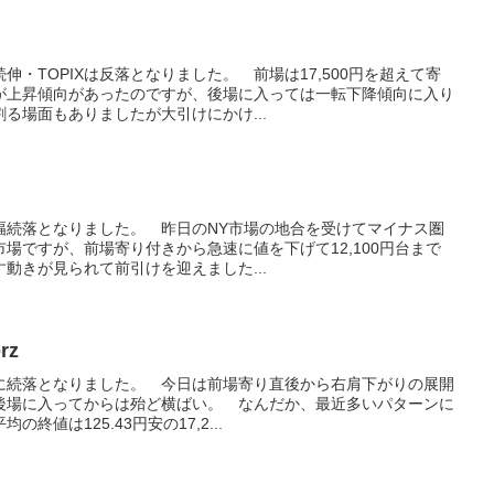
・TOPIXは反落となりました。 前場は17,500円を超えて寄
が上昇傾向があったのですが、後場に入っては一転下降傾向に入り
る場面もありましたが大引けにかけ...
大幅続落となりました。 昨日のNY市場の地合を受けてマイナス圏
場ですが、前場寄り付きから急速に値を下げて12,100円台まで
動きが見られて前引けを迎えました...
rz
もに続落となりました。 今日は前場寄り直後から右肩下がりの展開
後場に入ってからは殆ど横ばい。 なんだか、最近多いパターンに
終値は125.43円安の17,2...