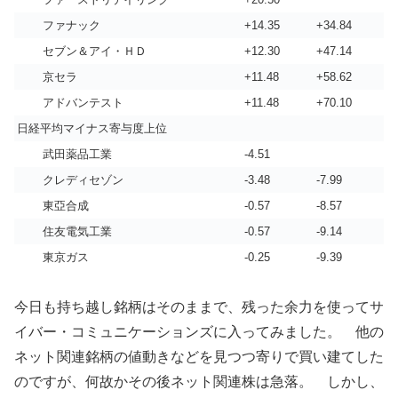
ファナック
+14.35
+34.84
セブン＆アイ・ＨＤ
+12.30
+47.14
京セラ
+11.48
+58.62
アドバンテスト
+11.48
+70.10
日経平均マイナス寄与度上位
武田薬品工業
-4.51
クレディセゾン
-3.48
-7.99
東亞合成
-0.57
-8.57
住友電気工業
-0.57
-9.14
東京ガス
-0.25
-9.39
今日も持ち越し銘柄はそのままで、残った余力を使ってサ
イバー・コミュニケーションズに入ってみました。 他の
ネット関連銘柄の値動きなどを見つつ寄りで買い建てした
のですが、何故かその後ネット関連株は急落。 しかし、