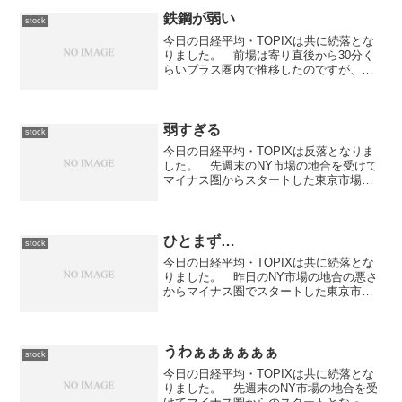
鉄鋼が弱い
stock
今日の日経平均・TOPIXは共に続落とな
りました。 前場は寄り直後から30分く
らいプラス圏内で推移したのですが、そ
れから急速に下落してマイナス圏での揉
み合いになりました。 後場に入ってか
らは急速に切り下げて17,300円を伺う展
開になりまし...
弱すぎる
stock
今日の日経平均・TOPIXは反落となりま
した。 先週末のNY市場の地合を受けて
マイナス圏からスタートした東京市場で
すが、前場は寄り付きから若干値を下げ
て12,900円どころでの揉み合いとなりま
した。 後場に入ってからも若干値を下
げて12,8...
ひとまず…
stock
今日の日経平均・TOPIXは共に続落とな
りました。 昨日のNY市場の地合の悪さ
からマイナス圏でスタートした東京市場
ですが、前場は寄り付きから上昇基調と
なりプラス圏に入る場面も見られまし
た。 しかしながら13,100円を目前にす
ると上値が重く...
うわぁぁぁぁぁぁ
stock
今日の日経平均・TOPIXは共に続落とな
りました。 先週末のNY市場の地合を受