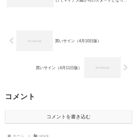
けてマイナス圏からのスタートとなった
東京市場ですが、前場前半ではプラス圏
を伺う展開となる場面もありましたが、
前場後半から後場にかけては総崩れとい
う状況になってしま...
買いサイン（4月10日版）
買いサイン（4月11日版）
コメント
コメントを書き込む
ホーム
stock