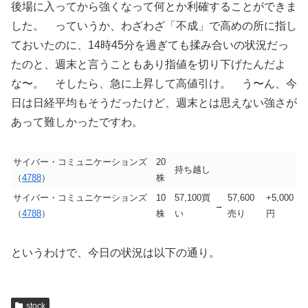
後場に入ってから強くなって何とか利確することができま
した。 っていうか、わざわざ「不成」で高めの所に指し
ておいたのに、14時45分を過ぎても揉み合いの状況だっ
たのと、週末と言うこともあり指値を切り下げたんだよ
な〜。 そしたら、急に上昇して高値引け。 う〜ん、今
日は日経平均もそうだったけど、週末とは思えない強さが
あって難しかったですわ。
サイバー・コミュニケーションズ
20
持ち越し
（
4788
）
株
サイバー・コミュニケーションズ
10
57,100買
57,600
+5,000
→
（
4788
）
株
い
売り
円
というわけで、今日の状況は以下の通り。
stock