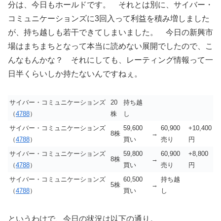
分は、今日もホールドです。 それとは別に、サイバー・
コミュニケーションズに3回入って利益を積み増しました
が、持ち越しも若干できてしまいました。 今日の新興市
場はまちまちとなって本当に読めない展開でしたので、こ
んなもんかな？ それにしても、レーティング情報って一
日半くらいしか持たないんですねぇ。
サイバー・コミュニケーションズ
20
持ち越
（
4788
）
株
し
サイバー・コミュニケーションズ
59,600
60,900
+10,400
8株
→
（
4788
）
買い
売り
円
サイバー・コミュニケーションズ
59,800
60,900
+8,800
8株
→
（
4788
）
買い
売り
円
サイバー・コミュニケーションズ
60,500
持ち越
5株
→
（
4788
）
買い
し
というわけで、今日の状況は以下の通り。