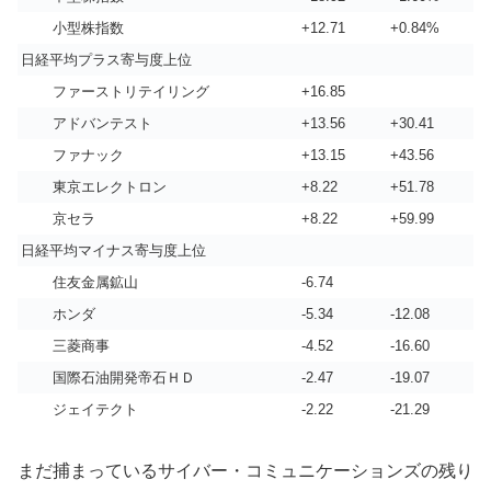
小型株指数
+12.71
+0.84%
日経平均プラス寄与度上位
ファーストリテイリング
+16.85
アドバンテスト
+13.56
+30.41
ファナック
+13.15
+43.56
東京エレクトロン
+8.22
+51.78
京セラ
+8.22
+59.99
日経平均マイナス寄与度上位
住友金属鉱山
-6.74
ホンダ
-5.34
-12.08
三菱商事
-4.52
-16.60
国際石油開発帝石ＨＤ
-2.47
-19.07
ジェイテクト
-2.22
-21.29
まだ捕まっているサイバー・コミュニケーションズの残り