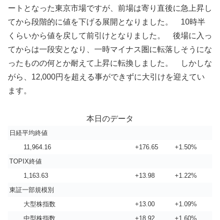
ートとなった東京市場ですが、前場は寄り直後に急上昇し
てから段階的に値を下げる展開となりました。 10時半
くらいから値を戻して前引けとなりました。 後場に入っ
てからは一段安となり、一時マイナス圏に転落しそうにな
ったものの何とか耐えて上昇に転換しました。 しかしな
がら、12,000円を超える事ができずに大引けを迎えてい
ます。
本日のデータ
日経平均終値
11,964.16
+176.65
+1.50%
TOPIX終値
1,163.63
+13.98
+1.22%
東証一部規模別
大型株指数
+13.00
+1.09%
中型株指数
+18.92
+1.60%