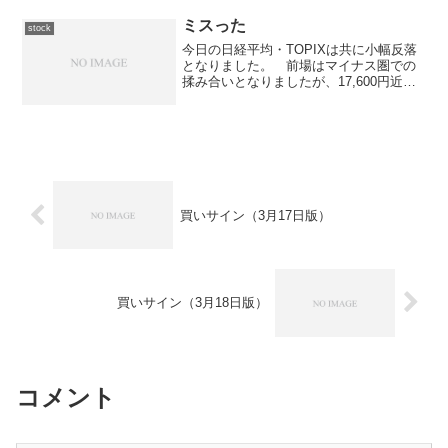
からは一段高となったものの上値は重
く、徐々に切り崩され...
ミスった
stock
今日の日経平均・TOPIXは共に小幅反落
となりました。 前場はマイナス圏での
揉み合いとなりましたが、17,600円近辺
で反発するなど底堅さが確認されまし
た。 後場に入ってからは、一旦下げた
ものの13時くらいから反発してプラス圏
での揉み合いと...
買いサイン（3月17日版）
買いサイン（3月18日版）
コメント