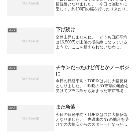
幅続落となりました。 今日は値動きに
乏しく、約100円の幅を行ったり来たりと
いう感じの値動きになりました。 日足
的には下ヒゲの長い陽線となっていて、
明日はちょっとだけ期待できそうな感じ
です。今日のスト...
下げ続け
stock
全然上昇しませんね。 どうも日経平均
は16,500円が上値の抵抗線になっている
ようで、ここを超えられないために、せ
っかく上がっても下げ続けてしまってい
るように思えます。 それにつられる形
でTOPIXもJASDAQも下げているようで
すね。 い...
チキンだったけど何とかノーポジ
stock
に
今日の日経平均・TOPIXは共に大幅反発
となりました。 昨晩のNY市場の地合を
受けてプラス圏から始まった東京市場で
すが、前場寄り直後から急上昇して
14,000円台に載せると、14,000円を挟ん
での揉み合いとなりました。 後場に入
また急落
stock
ってからも...
今日の日経平均・TOPIXは共に大幅反落
となりました。 先週末のNYの地合を受
けての大幅安からのスタートとなった東
京市場ですが、前場は徐々に値を切り下
げる動きとなりました。 後場に入って