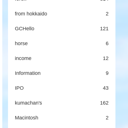
from hokkaido
2
GCHello
121
horse
6
income
12
Information
9
IPO
43
kumachan's
162
Macintosh
2