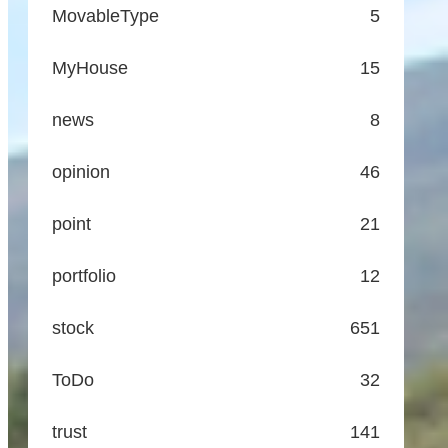
MovableType
5
MyHouse
15
news
8
opinion
46
point
21
portfolio
12
stock
651
ToDo
32
trust
141