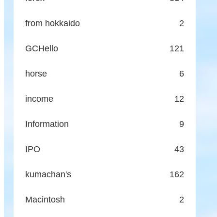
from hokkaido
2
GCHello
121
horse
6
income
12
Information
9
IPO
43
kumachan's
162
Macintosh
2