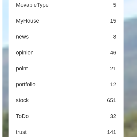
MovableType
5
MyHouse
15
news
8
opinion
46
point
21
portfolio
12
stock
651
ToDo
32
trust
141