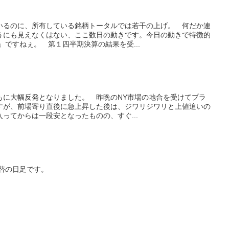
いるのに、所有している銘柄トータルでは若干の上げ。 何だか連
うにも見えなくはない、ここ数日の動きです。今日の動きで特徴的
」ですねぇ。 第１四半期決算の結果を受...
ともに大幅反発となりました。 昨晩のNY市場の地合を受けてプラ
すが、前場寄り直後に急上昇した後は、ジワリジワリと上値追いの
ってからは一段安となったものの、すぐ...
為替の日足です。