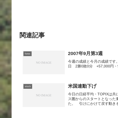
関連記事
2007年9月第3週
forex
今週の成績と今月の成績です。・9
日 2勝0敗0分 +57,000円・
米国連動下げ
stock
今日の日経平均・TOPIXは
ス圏からのスタートとなった
た。 引けにかけて戻す動きも