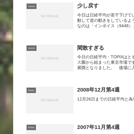
少し戻す
stock
今日は日経平均が若干下げて
動して逆の動きをしているよ
なのは「インボイス（9448）
閑散すぎる
stock
今日の日経平均・TOPIXは
ス圏から始まった東京市場で
展開となりました。 後場に入
2008年12月第4週
forex
12月26日までの日経平均と
2007年11月第4週
forex