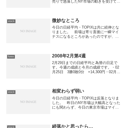
売りで急落したNY市場の動きを受けて、
前場寄りはマイナス圏からのスタートと
なりました。 前場は今日の底値圏での
揉み合いとなりました。 後場に入って
からは下げ渋る動...
微妙なところ
stock
今日の日経平均・TOPIXは共に続伸とな
りました。 前場は寄り直後に一瞬マイ
ナスになるところがあったのですが、以
後は右肩上がりの上昇相場となり期待が
持てる展開となりました。 後場に入っ
てからは一転、下降相場となったのです
が13時過ぎから反転...
2008年2月第4週
forex
2月29日までの日経平均と為替の日足で
す。今週の成績と今月の成績です。・02
月25日 3勝0敗0分 +14,300円・02月26
日 1勝0敗0分 +5,100円・02月27日 1
勝0敗0分 +7,000円・02月28日 3勝0敗
0分 +53...
相変わらず弱い
stock
今日の日経平均・TOPIXは反落となりま
した。 昨日のNY市場は大幅高となった
にも関わらず、今日の東京市場はマイナ
ス圏からのスタートとなりました。 前
場は下落基調となったものの、10時くら
いには下げ止まり揉み合いとなりまし
た。 後場に入って...
続落かと思ったら…
stock