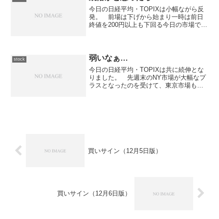
今日の日経平均・TOPIXは小幅ながら反
発。 前場は下げから始まり一時は前日
終値を200円以上も下回る今日の市場です
が、後場に入ってからは急速に持ち直し
17,300円台に突入したものの上値が重い
展開となり、結局は17,200円台半ばで大
引け...
弱いなぁ…
stock
今日の日経平均・TOPIXは共に続伸とな
りました。 先週末のNY市場が大幅なプ
ラスとなったのを受けて、東京市場もプ
ラス圏からのスタートとなりました。
前場は寄り直後から急上昇して12,300円
を伺う展開となったものの上値は重く、
押し戻される...
買いサイン（12月5日版）
買いサイン（12月6日版）