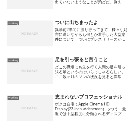
出ていないようなことが殆どだ。例え
ば、僕が籍を置く放送局は番組やCMの素
材を受け付ける際に、民放連とか我が社
とかで規定した「搬入基準」に従ってい
るかどうかが受取の判断基...
ついに出ちまったよ
working
異動前2年間に渡り行ってきて、様々な妨
害に遭いながらも何とか着手した大型案
件について、ついにプレスリリースが出
てしまいましたよ。 あ〜、出来れば異
動前に出て欲しかったなぁ... ちなみ
に、プレスリリース発表と同日に東京で
開催されているイベン...
足を引っ張ると言うこと
working
どこの職場にも先を行く人間の足を引っ
張る輩というのはいらっしゃるらしい。
ここ数ヶ月のツレの状況を見ると異常な
勤務実態が浮かび上がってくる。 連
日、帰宅時間が24時をまわり、帰宅後も
自宅で仕事をしたりしているのを目にす
るし、土日祝日も職場に出...
恵まれないプロフェッショナル
working
ボクは自宅でApple Cinema HD
Display(23-inch widescreen）っつう、最
近では中型程度に分類されるディスプレ
イを使っている。 解像度のわりに画面
サイズが適度に大きくて、そのおかげで
文字もソコソコの大きさに...