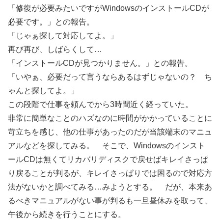
「修復が必要みたいですがWindowsのインストールCDが
必要です。」との報告。
「じゃぁ探して対応してよ。」
再び再び、しばらくして…
「インストールCDが見つかりません。」との報告。
「いやぁ、必要だって言うならあるはずじゃないの？ ち
ゃんと探してよ。」
この段階で仕事を頼んでから3時間近く経っていた。
非常に簡単なことのハズなのに時間がかかっていることに
苛立ちを感じ、他の仕事があったのだが当該端末のマニュ
アルなどを探してみる。 そこで、Windowsのインスト
ールCDは無くてリカバリディスクで戻せばキレイさっぱ
り戻ることが判るが、キレイさっぱりでは困るので対応方
法がないかと調べてみる…みようとする。 だが、本来あ
るべきマニュアルがない事が判るも一旦昼休みを取って、
午後から続きを行うことにする。