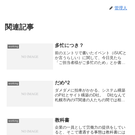
管理人
関連記事
多忙につき？
working
前のエントリで書いたイベント（iSUCと
か言うらしい）に関して、今日見たら
「ご担当者様がご多忙のため」とか書か
れて、結局は“全く判っていない”メーカー
の人間がしゃべることになったよう
だ。 これは聞くだけムダだから絶対に
聞かない方が良いですよ...
だめ^2
working
ダメダメに拍車がかかる、システム構築
のP社とサイト構築のD社。 D社なんて
札幌市内のIT関連の人たちの間では相当
に有名な方がCTO（最高技術責任者です
よ！）を努めていらっしゃるそうなので
すが、全く制御不能に陥っているよう
だ。 まぁ、うちのS...
教科書
working
企業の一員として労働力の提供をしてい
ると、そこで遭遇する事態は教科書には