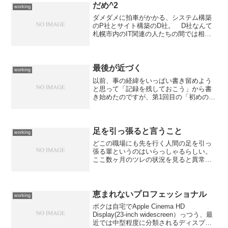
だめ^2
working
ダメダメに拍車がかかる、システム構築
のP社とサイト構築のD社。 D社なんて
札幌市内のIT関連の人たちの間では相当
に有名な方がCTO（最高技術責任者です
よ！）を努めていらっしゃるそうなので
すが、全く制御不能に陥っているよう
だ。 まぁ、うちのS...
最後が近づく
working
以前、事の経緯をいっぱい書き留めよう
と思って「記録を残しておこう」から書
き始めたのですが、第1回目の「初めの一
歩」以降書けないでいたのですよ。 そ
れが一気に最終回になってしまいそうな
感じがしています。会社を辞めようとし
ている僕のことを慰留し...
足を引っ張ると言うこと
working
どこの職場にも先を行く人間の足を引っ
張る輩というのはいらっしゃるらしい。
ここ数ヶ月のツレの状況を見ると異常な
勤務実態が浮かび上がってくる。 連
日、帰宅時間が24時をまわり、帰宅後も
自宅で仕事をしたりしているのを目にす
るし、土日祝日も職場に出...
恵まれないプロフェッショナル
working
ボクは自宅でApple Cinema HD
Display(23-inch widescreen）っつう、最
近では中型程度に分類されるディスプレ