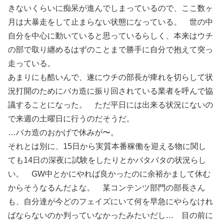
きないくらいに痴呆が進んでしまっているので、ここ数ヶ
月は大暴走をして止まらない状態になっている。 世の中
自分を中心に動いていると思っているらしく、本来はウチ
の部で取り纏めるはずのことまで勝手に自分で抱えて突っ
走っている。
あまりにも酷いんで、遂にウチの部長が痺れを切らして状
況打開のためにバカ造に振り回されている業者を呼んで協
議することになった。 ただ平日には出来る状況にないの
で来週の土曜日に行うのだそうだ。
…バカ造のおかげで休みが〜。
それとは別に、15日から実質本番稼働を迎える物に関し
ても14日の深夜に試験をしたりとかバタバタの状況らし
い。 GW中とかにやれば良かったのに余裕かまして休む
からそうなるんだよな。 某コンテンツ部門の部長さん
も、自分達が今どのフェイズにいて何を早急にやらなけれ
ばならないのか判っていなかったみたいだし… 目の前に