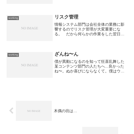
イを使っている。 解像度のわりに画面
サイズが適度に大きくて、そのおかげで
文字もソコソコの大きさに...
リスク管理
working
情報システム部門は会社全体の業務に影
響するのでリスク管理が大変重要にな
る。 だから何らかの作業をした翌日も
しくは翌営業日には万全の体制で臨
む。 それは、猫の手も借りたい状況に
なることを想定して人員を確保しておく
のだ。 あまりにも当たり前のこ...
ざんね〜ん
working
僕が異動になるのを知って狂喜乱舞した
某コンテンツ部門の人たちへ...良かった
ね〜。ぬか喜びにならなくて。僕はウェ
ブ担当ではなかったよ。ウェブ担当だっ
たら大改革を要求したんだけど...改革案
はほぼ頭の中で纏まっていてワープロ打
ちするだけなんだ...
木偶の坊は…