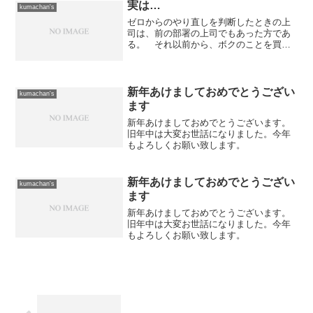
らない。 その上...
実は…
kumachan's
ゼロからのやり直しを判断したときの上
司は、前の部署の上司でもあった方であ
る。 それ以前から、ボクのことを買っ
てくれている部分もあったらしく、ここ
ら辺の一連の行動が前の部署（情報シス
テム部）で仕事をするきっかけになった
のは間違いのないところ。...
新年あけましておめでとうござい
kumachan's
ます
新年あけましておめでとうございます。
旧年中は大変お世話になりました。今年
もよろしくお願い致します。
新年あけましておめでとうござい
kumachan's
ます
新年あけましておめでとうございます。
旧年中は大変お世話になりました。今年
もよろしくお願い致します。