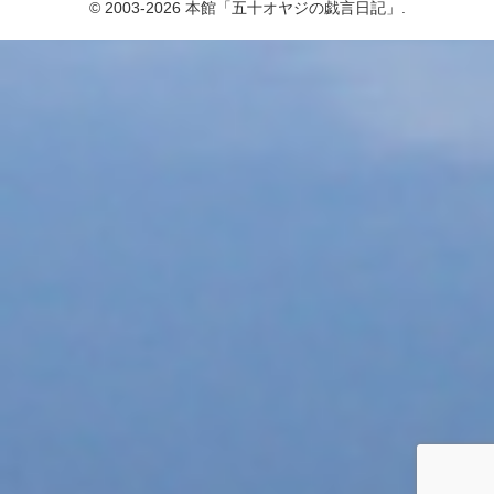
© 2003-2026 本館「五十オヤジの戯言日記」.