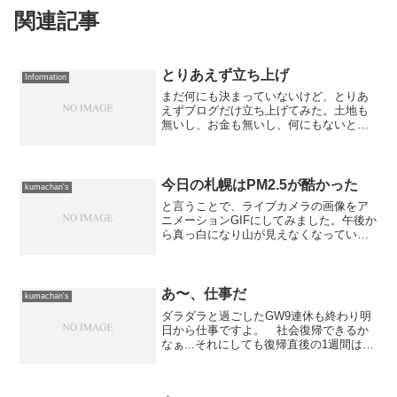
関連記事
とりあえず立ち上げ
Information
まだ何にも決まっていないけど、とりあ
えずブログだけ立ち上げてみた。土地も
無いし、お金も無いし、何にもないとこ
ろからのスタート。 ゼロ金利政策も終
焉を迎えようとし金利アップの流れがあ
る中、焦らずに身の丈で進めていこうか
と思っております。 現在...
今日の札幌はPM2.5が酷かった
kumachan's
と言うことで、ライブカメラの画像をア
ニメーションGIFにしてみました。午後か
ら真っ白になり山が見えなくなっている
のが判ると思います。この時のPM2.5の
観測値は通常の10倍だったとか。シベリ
アの森林火災の影響だそうです。画像を
クリックして拡...
あ〜、仕事だ
kumachan's
ダラダラと過ごしたGW9連休も終わり明
日から仕事ですよ。 社会復帰できるか
なぁ...それにしても復帰直後の1週間はと
てもハードだ。 明日はいつもより早く
出社しなければならない上に、夕方帰っ
た後で仮眠して夜中に再度出社せねばな