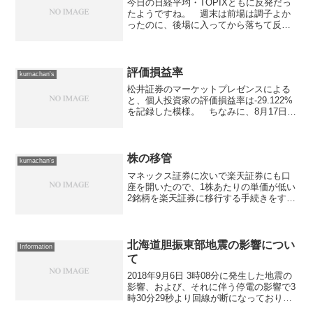
今日の日経平均・TOPIXともに反発だっ
たようですね。 週末は前場は調子よか
ったのに、後場に入ってから落ちて反落
だったようですが...今日も、体調不良と
外出（体調不良なのに？）の為、取引は
お休みしました。 今月、来月と生活資
金が厳しくなるの...
評価損益率
kumachan's
松井証券のマーケットプレゼンスによる
と、個人投資家の評価損益率は-29.122%
を記録した模様。 ちなみに、8月17日の
下落時には-23.131%、11月22日（前回の
底）の時は-22.069%であるから、如何に
個人投資家が損失を抱えている...
株の移管
kumachan's
マネックス証券に次いで楽天証券にも口
座を開いたので、1株あたりの単価が低い
2銘柄を楽天証券に移行する手続きをす
る。 やはり安い銘柄は手数料が低いと
ころでないと売買がしにくいので... な
んせ、3ヶ月間は一日の約定金額が20万円
以下だと手数料...
北海道胆振東部地震の影響につい
Information
て
2018年9月6日 3時08分に発生した地震の
影響、および、それに伴う停電の影響で3
時30分29秒より回線が断になっておりま
した。また、実際に停電が発生した3時25