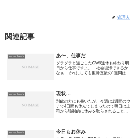
管理人
関連記事
あ〜、仕事だ
kumachan's
ダラダラと過ごしたGW9連休も終わり明
日から仕事ですよ。 社会復帰できるか
なぁ...それにしても復帰直後の1週間はと
てもハードだ。 明日はいつもより早く
出社しなければならない上に、夕方帰っ
た後で仮眠して夜中に再度出社せねばな
らない。 その上...
現状…
kumachan's
別館の方にも書いたが、今週は1週間のウ
チで4日間も休んでしまったので明日は上
司から強制的に休みを取らされることに
なった。 さすがに1週間も休むと会社的
には診断書が必要になってくるので、緊
急で病院へ行ったときに診断書を書いて
貰った。 担当の先...
今日もお休み
kumachan's