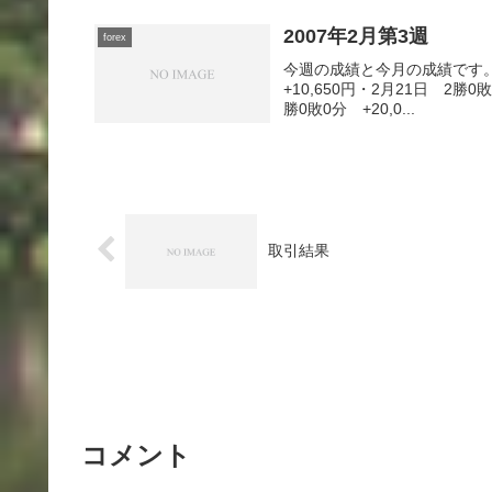
2007年2月第3週
forex
今週の成績と今月の成績です。・
+10,650円・2月21日 2勝0
勝0敗0分 +20,0...
取引結果
コメント