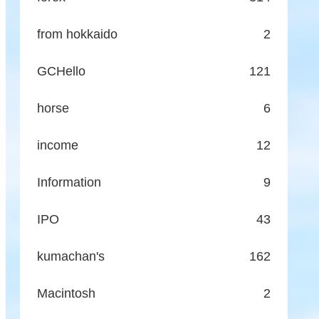
from hokkaido
2
GCHello
121
horse
6
income
12
Information
9
IPO
43
kumachan's
162
Macintosh
2