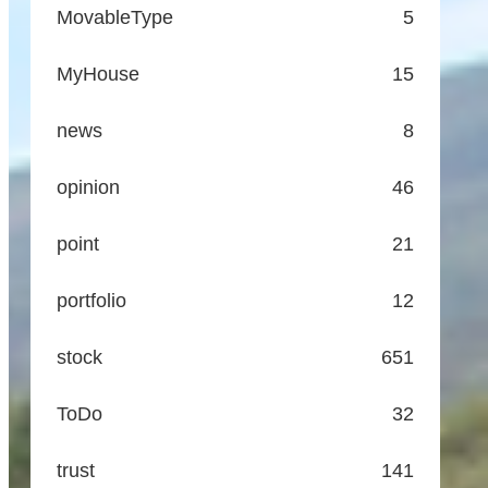
MovableType
5
MyHouse
15
news
8
opinion
46
point
21
portfolio
12
stock
651
ToDo
32
trust
141