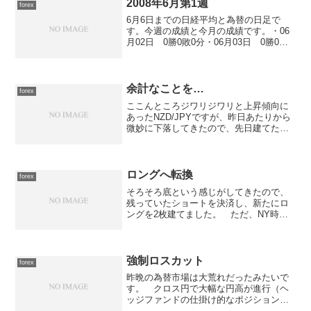
2008年6月第1週
forex
6月6日までの日経平均と為替の日足で
す。今週の成績と今月の成績です。・06
月02日 0勝0敗0分・06月03日 0勝0敗0
分・06月04日 0勝0敗0分・06月05日 0
勝0敗0分・06月06日 0勝0敗0分
余計なことを…
forex
ここんところジワリジワリと上昇傾向に
あったNZD/JPYですが、昨日あたりから
微妙に下落してきたので、先日建てたシ
ョートを決済しました。 そして、様子
を見てロングを建てたら...本日午後の財
務省幹部の「G7では世界経済動向の中で
為替の評価に...
ロングへ転換
forex
そろそろ底という感じがしてきたので、
残っていたショートを決済し、新たにロ
ングを2枚建てました。 ただ、NY時間
の動きが気になるところなので少々不安
はあるのですが、今日明日くらいにはNY
の株式市場も下げ止まるでしょう。
NZD/JPYショート1...
強制ロスカット
forex
昨晩の為替市場は大荒れだったみたいで
す。 クロス円で大幅な円高が進行（ヘ
ッジファンドの仕掛け的なポジションク
ローズという話も...）して、持っていた