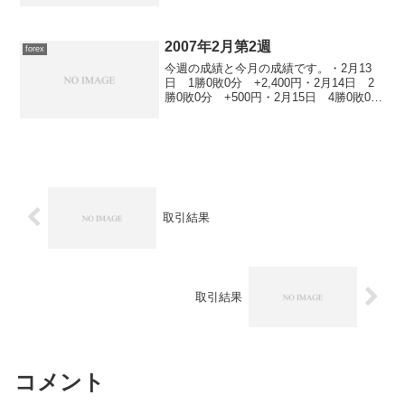
ポジションが全て強制ロスカットに遭い
ました。 もう、当分はFXの世界に戻る
ことはないでしょう...
2007年2月第2週
forex
今週の成績と今月の成績です。・2月13
日 1勝0敗0分 +2,400円・2月14日 2
勝0敗0分 +500円・2月15日 4勝0敗0
分 +13,100円・2月16日 不戦（1銘柄
買い）
取引結果
取引結果
コメント