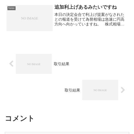
追加利上げあるみたいですね
forex
本日の決定会合で利上げ提案がなされた
との報道を受けて為替相場は急速に円高
方向へ向かっていますね。 株式相場も
急速に下げてきています。 外貨の方
は、その直前にNZD/JPY4,000通貨が決済
できましたので、それなりの利益を上げ
た上でレバレッ...
取引結果
取引結果
コメント