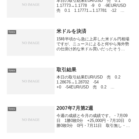
本日の取引結果EUR/USD 売 0.1
1.17773→1.1778 -9 0 -9EUR/USD
売 0.1 1.17771→1.17781 -12
0 -12EUR/USD 売 0.1
1.17815→1.17732 +98 0 +9...
米ドルを決済
forex
15時半頃から急に上昇した米ドル円相場
ですが、ニュースによると何やら海外勢
の仕掛け的な米ドル買いだったそう
だ。 このタイミングで一瞬、決済指値
の122円を超えたので、一旦決済をしまし
た。 どうせ、明日からはFOMCもある
し相場が見えないので...
取引結果
forex
本日の取引結果EUR/USD 売 0.2
1.28676→1.28702 -54
+0 -54EUR/USD 売 0.2
1.28726→1.28707 +38 +0
+38EUR/USD 売 0.2
1.28745→1.28706 +79...
2007年7月第2週
forex
今週の成績と今月の成績です。・7月09
日 1勝0敗0分 +25,000円・7月10日 0
勝0敗0分 0円・7月11日 取引無し・7
月12日 1勝1敗0分 -238,000円・7月13
日 0勝1敗0分 -500,000円