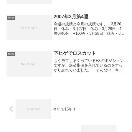
1.30861→1.30867 +11 -2
+9EUR/USD 買 0.2
1.30841→1.30847 +11 -...
2007年3月第4週
forex
今週の成績と今月の成績です。・3月26
日 休み・3月27日 休み・3月28日 1
勝0敗0分 +100円・3月29日 休み・3月
30日 休み
下ヒゲでロスカット
forex
もう放置しまくっているFXのポジション
ですが、決済指値を入れているのをすっ
かり忘れていました。 そんな中、今日
の昼前に携帯がやたらメールを着信する
ので「おかしいな？」と思っていたらシ
ョートのポジションが決済されていまし
た。 15分足で見ると...
今年で15年！