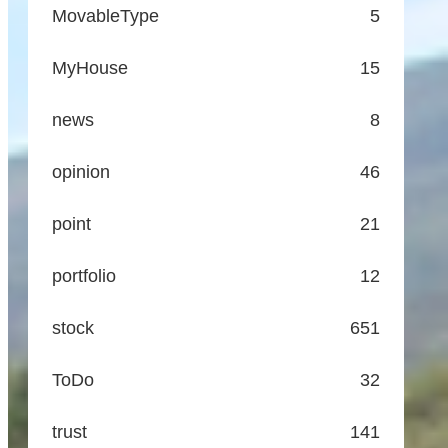
MovableType
5
MyHouse
15
news
8
opinion
46
point
21
portfolio
12
stock
651
ToDo
32
trust
141