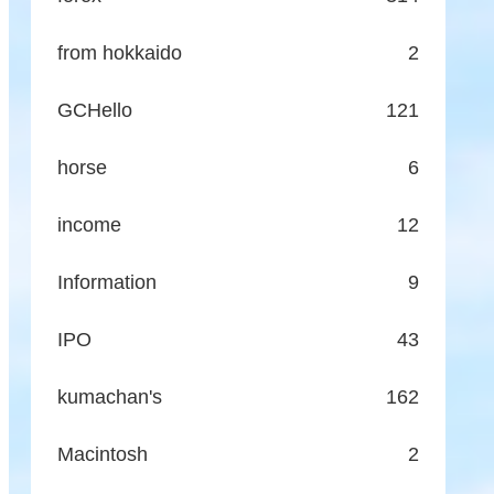
from hokkaido
2
GCHello
121
horse
6
income
12
Information
9
IPO
43
kumachan's
162
Macintosh
2