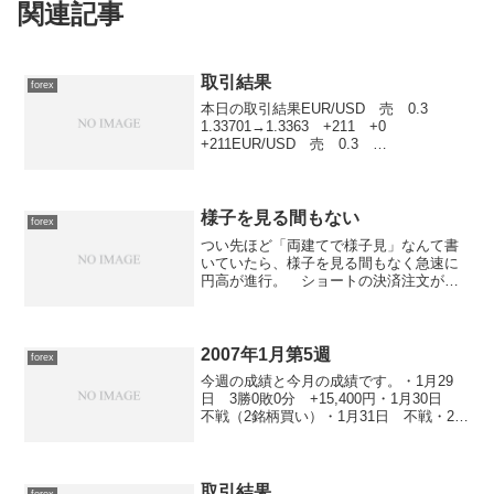
関連記事
取引結果
forex
本日の取引結果EUR/USD 売 0.3
1.33701→1.3363 +211 +0
+211EUR/USD 売 0.3
1.33759→1.34094 -991
+0 -991EUR/USD 売 0.3
1.33809→1.34094 ...
様子を見る間もない
forex
つい先ほど「両建てで様子見」なんて書
いていたら、様子を見る間もなく急速に
円高が進行。 ショートの決済注文が実
行されてしまいました。 「まぁ、きょ
うのNY時間に約定すれば御の字かなぁ」
と思っていた低い注文だったんですけ
ど、市場の動きは予想を上...
2007年1月第5週
forex
今週の成績と今月の成績です。・1月29
日 3勝0敗0分 +15,400円・1月30日
不戦（2銘柄買い）・1月31日 不戦・2月
01日 1勝0敗0分 +2,400円・2月02日
1勝0敗0分 +8,600円
取引結果
forex