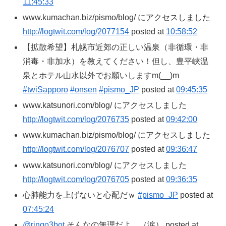
11:45:33
www.kumachan.biz/pismo/blog/ にアクセスしました
http://logtwit.com/log/2077154
posted at
10:58:52
【拡散希望】札幌市近郊の正しい温泉（非循環・非
消毒・非加水）を教えてください！但し、豊平峡温
泉とホテル山水以外でお願いしますm(__)m
#twiSapporo
#onsen
#pismo_JP
posted at
09:45:35
www.katsunori.com/blog/ にアクセスしました
http://logtwit.com/log/2076735
posted at
09:42:00
www.kumachan.biz/pismo/blog/ にアクセスしました
http://logtwit.com/log/2076707
posted at
09:36:47
www.katsunori.com/blog/ にアクセスしました
http://logtwit.com/log/2076705
posted at
09:36:35
心肺能力を上げないと心配だｗ
#pismo_JP
posted at
07:45:24
@ringo3bot
そんなの無理だよ…（涙） posted at