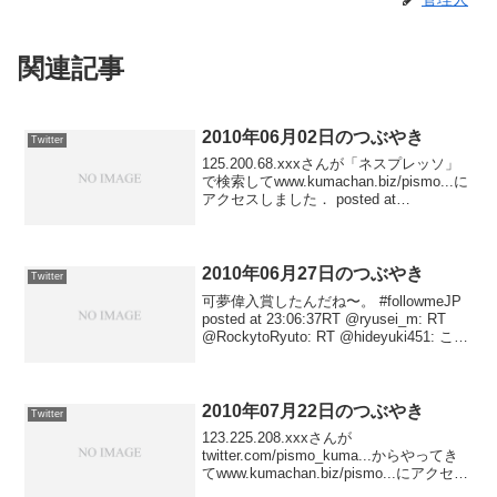
関連記事
2010年06月02日のつぶやき
Twitter
125.200.68.xxxさんが「ネスプレッソ」
で検索してwww.kumachan.biz/pismo...に
アクセスしました． posted at
23:21:0761.89.102.xxxさんが
「heart_dr_xiao」で検索して...
2010年06月27日のつぶやき
Twitter
可夢偉入賞したんだね〜。 #followmeJP
posted at 23:06:37RT @ryusei_m: RT
@RockytoRyuto: RT @hideyuki451: この
ツイートがＲＴされた回数×5回スクワッ
トする pos...
2010年07月22日のつぶやき
Twitter
123.225.208.xxxさんが
twitter.com/pismo_kuma...からやってき
てwww.kumachan.biz/pismo...にアクセス
しました． posted at