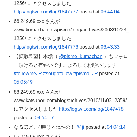
1256/ にアクセスしました
http://logtwit.com/log/1847777
posted at
06:44:04
66.249.69.xxx さんが
www.kumachan.biz/pismo/blog/archives/2008/10/23_
1256/ にアクセスしました
http://logtwit.com/log/1847776
posted at
06:43:33
【拡散希望】本垢（
@pismo_kumachan
）もフォロ
ー頂けると有難いです。よろしくお願いします。
#followmeJP
#sougofollow
#pismo_JP
posted at
05:05:49
66.249.69.xxx さんが
www.katsunori.com/blog/archives/2010/11/03_2359/
にアクセスしました
http://logtwit.com/log/1847478
posted at
04:54:17
なるほど、4時じゃね〜の！
#4ji
posted at
04:04:14
66.249.69.xxx さんが