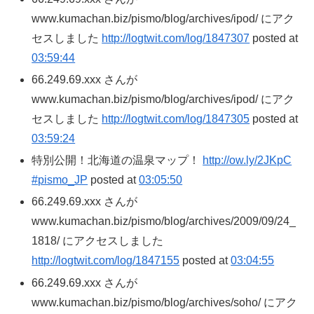
www.kumachan.biz/pismo/blog/archives/ipod/ にアク
セスしました
http://logtwit.com/log/1847307
posted at
03:59:44
66.249.69.xxx さんが
www.kumachan.biz/pismo/blog/archives/ipod/ にアク
セスしました
http://logtwit.com/log/1847305
posted at
03:59:24
特別公開！北海道の温泉マップ！
http://ow.ly/2JKpC
#pismo_JP
posted at
03:05:50
66.249.69.xxx さんが
www.kumachan.biz/pismo/blog/archives/2009/09/24_
1818/ にアクセスしました
http://logtwit.com/log/1847155
posted at
03:04:55
66.249.69.xxx さんが
www.kumachan.biz/pismo/blog/archives/soho/ にアク