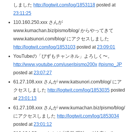
しました
http://logtwit.com/log/1853118
posted at
23:11:25
110.160.250.xxx さんが
www.kumachan.biz/pismo/blog/ からやってきて
www.katsunori.com/blog/ にアクセスしました
http://logtwit.com/log/1853103
posted at
23:09:01
YouTubeの「ぴずもチャンネル」よろしく〜。
http://www.youtube.com/user/pismo200x
#pismo_JP
posted at
23:07:27
61.27.108.xxx さんが www.katsunori.com/blog/ にア
クセスしました
http://logtwit.com/log/1853035
posted
at
23:01:13
61.27.108.xxx さんが www.kumachan.biz/pismo/blog/
にアクセスしました
http://logtwit.com/log/1853034
posted at
23:01:12