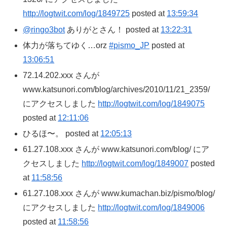
http://logtwit.com/log/1849725
posted at
13:59:34
@ringo3bot
ありがとさん！ posted at
13:22:31
体力が落ちてゆく…orz
#pismo_JP
posted at
13:06:51
72.14.202.xxx さんが
www.katsunori.com/blog/archives/2010/11/21_2359/
にアクセスしました
http://logtwit.com/log/1849075
posted at
12:11:06
ひるほ〜。 posted at
12:05:13
61.27.108.xxx さんが www.katsunori.com/blog/ にア
クセスしました
http://logtwit.com/log/1849007
posted
at
11:58:56
61.27.108.xxx さんが www.kumachan.biz/pismo/blog/
にアクセスしました
http://logtwit.com/log/1849006
posted at
11:58:56