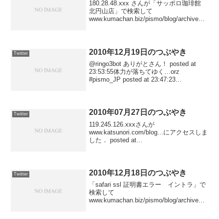
180.28.48.xxx さんが「サッポロ珈琲館
北円山店」で検索して
www.kumachan.biz/pismo/blog/archives/2
010/11/08_1404/ にアクセスしました
posted at 23:59:05【...
2010年12月19日のつぶやき
Twitter
@ringo3bot ありがとさん！ posted at
23:53:55体力が落ちてゆく…orz
#pismo_JP posted at 23:47:23
www.kumachan.biz/pismo/blog/ にアクセ
スしました po...
2010年07月27日のつぶやき
Twitter
119.245.126.xxxさんが
www.katsunori.com/blog...にアクセスしま
した． posted at
22:17:04119.245.126.xxxさんが
www.kumachan.biz/pismo...にアクセス...
2010年12月18日のつぶやき
Twitter
「safari ssl 証明書エラー イントラ」で
検索して
www.kumachan.biz/pismo/blog/archives/fr
eebsd/ にアクセスしました posted at
23:51:59りんごさん、ひまかニャ？ #pi...