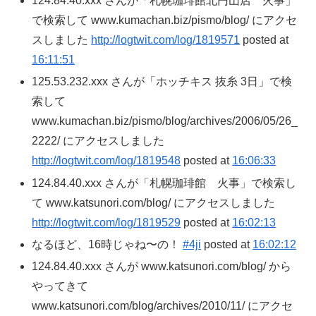
124.84.40.xxx さんが「札幌珈琲館北円山店 火事」
で検索して www.kumachan.biz/pismo/blog/ にアクセ
スしました
http://logtwit.com/log/1819571
posted at
16:11:51
125.53.232.xxx さんが「ホッチキス 抜糸 3日」で検
索して
www.kumachan.biz/pismo/blog/archives/2006/05/26_
2222/ にアクセスしました
http://logtwit.com/log/1819548
posted at
16:06:33
124.84.40.xxx さんが「札幌珈琲館 火事」で検索し
て www.katsunori.com/blog/ にアクセスしました
http://logtwit.com/log/1819529
posted at
16:02:13
なるほど、16時じゃね〜の！
#4ji
posted at
16:02:12
124.84.40.xxx さんが www.katsunori.com/blog/ から
やってきて
www.katsunori.com/blog/archives/2010/11/ にアクセ