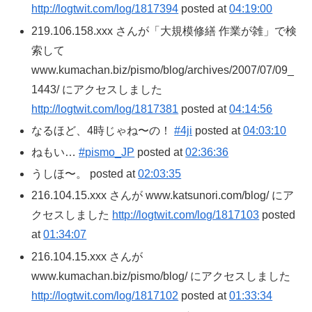
http://logtwit.com/log/1817394
posted at
04:19:00
219.106.158.xxx さんが「大規模修繕 作業が雑」で検
索して
www.kumachan.biz/pismo/blog/archives/2007/07/09_
1443/ にアクセスしました
http://logtwit.com/log/1817381
posted at
04:14:56
なるほど、4時じゃね〜の！
#4ji
posted at
04:03:10
ねもい…
#pismo_JP
posted at
02:36:36
うしほ〜。 posted at
02:03:35
216.104.15.xxx さんが www.katsunori.com/blog/ にア
クセスしました
http://logtwit.com/log/1817103
posted
at
01:34:07
216.104.15.xxx さんが
www.kumachan.biz/pismo/blog/ にアクセスしました
http://logtwit.com/log/1817102
posted at
01:33:34