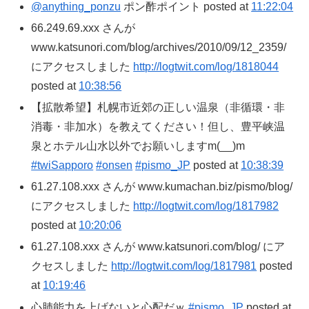
@anything_ponzu
ポン酢ポイント posted at
11:22:04
66.249.69.xxx さんが
www.katsunori.com/blog/archives/2010/09/12_2359/
にアクセスしました
http://logtwit.com/log/1818044
posted at
10:38:56
【拡散希望】札幌市近郊の正しい温泉（非循環・非
消毒・非加水）を教えてください！但し、豊平峡温
泉とホテル山水以外でお願いしますm(__)m
#twiSapporo
#onsen
#pismo_JP
posted at
10:38:39
61.27.108.xxx さんが www.kumachan.biz/pismo/blog/
にアクセスしました
http://logtwit.com/log/1817982
posted at
10:20:06
61.27.108.xxx さんが www.katsunori.com/blog/ にア
クセスしました
http://logtwit.com/log/1817981
posted
at
10:19:46
心肺能力を上げないと心配だｗ
#pismo_JP
posted at