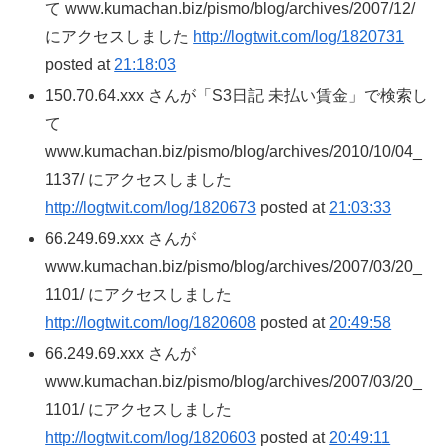
て www.kumachan.biz/pismo/blog/archives/2007/12/
にアクセスしました
http://logtwit.com/log/1820731
posted at
21:18:03
150.70.64.xxx さんが「S3日記 未払い賃金」で検索し
て
www.kumachan.biz/pismo/blog/archives/2010/10/04_
1137/ にアクセスしました
http://logtwit.com/log/1820673
posted at
21:03:33
66.249.69.xxx さんが
www.kumachan.biz/pismo/blog/archives/2007/03/20_
1101/ にアクセスしました
http://logtwit.com/log/1820608
posted at
20:49:58
66.249.69.xxx さんが
www.kumachan.biz/pismo/blog/archives/2007/03/20_
1101/ にアクセスしました
http://logtwit.com/log/1820603
posted at
20:49:11