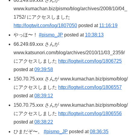
66.249.69.xxx さんが
www.kumachan.biz/pismo/blog/archives/2008/10/04_
1752/ にアクセスしました
http://logtwit.com/log/1807050
posted at
11:16:19
やっほ〜！
#pismo_JP
posted at
10:38:13
66.249.69.xxx さんが
www.katsunori.com/blog/archives/2010/11/03_2359/
にアクセスしました
http://logtwit.com/log/1806725
posted at
09:39:58
150.70.75.xxx さんが www.kumachan.biz/pismo/blog/
にアクセスしました
http://logtwit.com/log/1806557
posted at
08:39:12
150.70.75.xxx さんが www.kumachan.biz/pismo/blog/
にアクセスしました
http://logtwit.com/log/1806556
posted at
08:38:22
ひまだぞ〜。
#pismo_JP
posted at
08:36:35