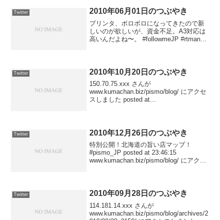
2010年06月01日のつぶやき
Twitter
プリンタ、ボロボロになってきたので新
しいのが欲しいが、資金不足。A3対応は
高いんだよね〜。 #followmeJP #rtmansh
posted at 21:10:32今日のファイターズは
勝てる気がしない。何となく... posted
a...
2010年10月20日のつぶやき
Twitter
150.70.75.xxx さんが
www.kumachan.biz/pismo/blog/ にアクセ
スしました posted at
23:58:37183.77.235.xxx さんが「Audi
S3」で検索して www.kumachan...
2010年12月26日のつぶやき
Twitter
特別公開！北海道の旨い店マップ！
#pismo_JP posted at 23:46:15
www.kumachan.biz/pismo/blog/ にアクセ
スしました posted at 23:35:20
www.katsunori.co...
2010年09月28日のつぶやき
Twitter
114.181.14.xxx さんが
www.kumachan.biz/pismo/blog/archives/2