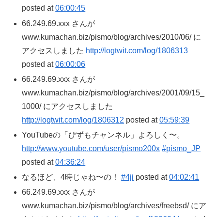
posted at
06:00:45
66.249.69.xxx さんが
www.kumachan.biz/pismo/blog/archives/2010/06/ に
アクセスしました
http://logtwit.com/log/1806313
posted at
06:00:06
66.249.69.xxx さんが
www.kumachan.biz/pismo/blog/archives/2001/09/15_
1000/ にアクセスしました
http://logtwit.com/log/1806312
posted at
05:59:39
YouTubeの「ぴずもチャンネル」よろしく〜。
http://www.youtube.com/user/pismo200x
#pismo_JP
posted at
04:36:24
なるほど、4時じゃね〜の！
#4ji
posted at
04:02:41
66.249.69.xxx さんが
www.kumachan.biz/pismo/blog/archives/freebsd/ にア