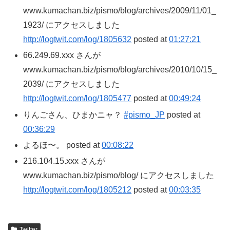
www.kumachan.biz/pismo/blog/archives/2009/11/01_
1923/ にアクセスしました
http://logtwit.com/log/1805632
posted at
01:27:21
66.249.69.xxx さんが
www.kumachan.biz/pismo/blog/archives/2010/10/15_
2039/ にアクセスしました
http://logtwit.com/log/1805477
posted at
00:49:24
りんごさん、ひまかニャ？
#pismo_JP
posted at
00:36:29
よるほ〜。 posted at
00:08:22
216.104.15.xxx さんが
www.kumachan.biz/pismo/blog/ にアクセスしました
http://logtwit.com/log/1805212
posted at
00:03:35
Twitter